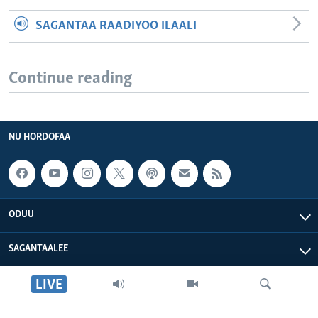
SAGANTAA RAADIYOO ILAALI
Continue reading
NU HORDOFAA
ODUU
SAGANTAALEE
LIVE
WAA’EE KEENYA
VOA AFRIKAA