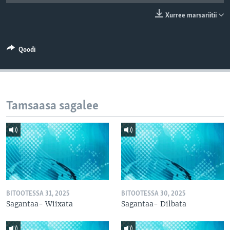
Xurree marsariitii
Qoodi
Tamsaasa sagalee
BITOOTESSA 31, 2025
BITOOTESSA 30, 2025
Sagantaa- Wiixata
Sagantaa- Dilbata