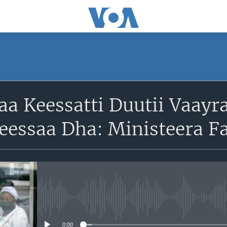
aa Keessatti Duutii Vaayr
deessaa Dha: Ministeera F
No media source currently avail
0:00