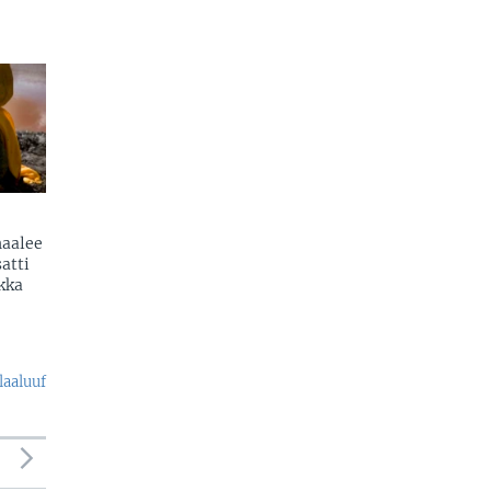
naalee
atti
kka
laaluuf