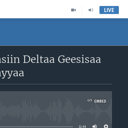
LIVE
asiin Deltaa Geesisaa
ayyaa
EMBED
able
11:44