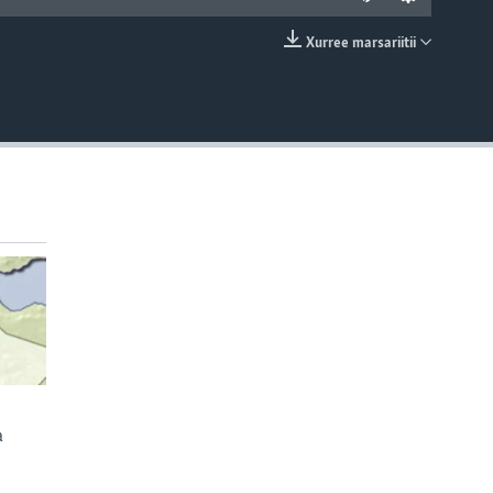
Xurree marsariitii
EMBED
a