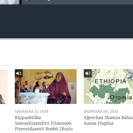
SADAASAA 11, 2024
SADAASAA 04, 2024
Rippaabilika
Ajjeechaa Shawaa Baha
Samaalilaanditti Filannoon
Aanaa Dugdaa
Pireezidaantii Roobii Dhufu