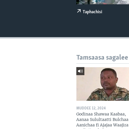
Taphachisi
Tamsaasa sagalee
MUDDEE 12, 2024
Godinaa Shawaa Kaabaa,
Aanaa Sulultaatti Bulchaa
Aanichaa fi Ajajaa Waajira