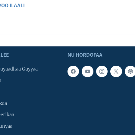
OO ILAALI
LEE
NU HORDOFAA
uyaadhaa Guyyaa
e
kaa
erikaa
unyaa