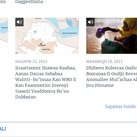
nni
Gaggeeffama
HAGAYYA 22, 2023
WAXABAJJII 19, 2023
Jiraattoonni Shawaa Kaabaa,
Dhibeen Koleeraa Godi
Aanaa Darraa Sababaa
Booranaa fi Gudjii Keess
Walitti-bu’insaa Kan WBO fi
Ammallee Mul’achaa A
Kan Faannootiin Jireenyi
Jiru Himame
Isaanii Yaaddoorra Bu’uu
Dubbatan
Sagantaa hunda 
ALI