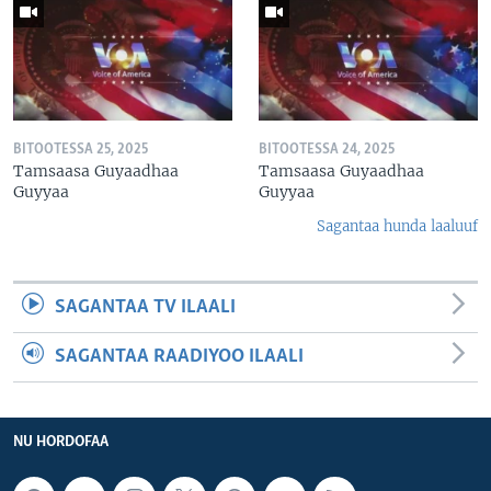
BITOOTESSA 25, 2025
BITOOTESSA 24, 2025
Tamsaasa Guyaadhaa
Tamsaasa Guyaadhaa
Guyyaa
Guyyaa
Sagantaa hunda laaluuf
SAGANTAA TV ILAALI
SAGANTAA RAADIYOO ILAALI
NU HORDOFAA