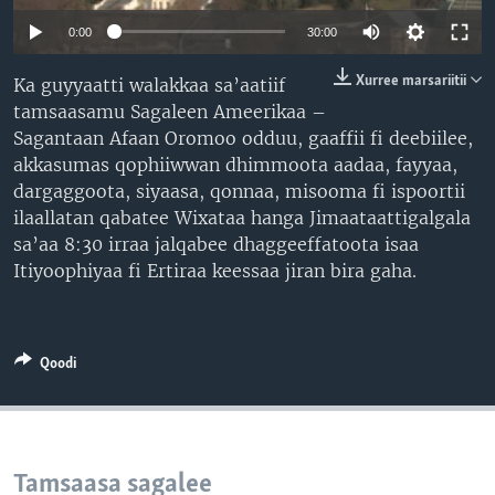
0:00
30:00
Xurree marsariitii
Ka guyyaatti walakkaa sa’aatiif
tamsaasamu Sagaleen Ameerikaa –
Sagantaan Afaan Oromoo odduu, gaaffii fi deebiilee,
akkasumas qophiiwwan dhimmoota aadaa, fayyaa,
dargaggoota, siyaasa, qonnaa, misooma fi ispoortii
ilaallatan qabatee Wixataa hanga Jimaataattigalgala
sa’aa 8:30 irraa jalqabee dhaggeeffatoota isaa
Itiyoophiyaa fi Ertiraa keessaa jiran bira gaha.
Qoodi
Tamsaasa sagalee