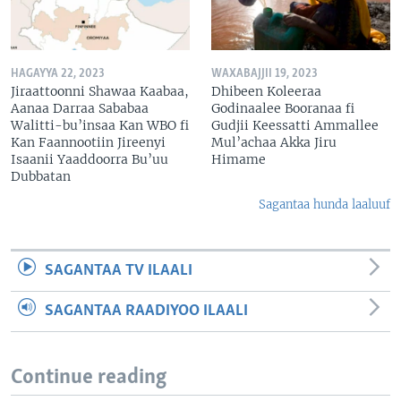
HAGAYYA 22, 2023
WAXABAJJII 19, 2023
Jiraattoonni Shawaa Kaabaa,
Dhibeen Koleeraa
Aanaa Darraa Sababaa
Godinaalee Booranaa fi
Walitti-bu’insaa Kan WBO fi
Gudjii Keessatti Ammallee
Kan Faannootiin Jireenyi
Mul’achaa Akka Jiru
Isaanii Yaaddoorra Bu’uu
Himame
Dubbatan
Sagantaa hunda laaluuf
SAGANTAA TV ILAALI
SAGANTAA RAADIYOO ILAALI
Continue reading