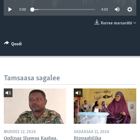
0:00
4:03
Xurree marsariitii
Qoodi
Tamsaasa sagalee
MUDDEE 12, 2024
SADAASAA 11, 2024
Godinaa Shawaa Kaabaa,
Rippaabilika