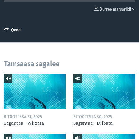
Xurree marsariitii
Qoodi
Tamsaasa sagalee
BITOOTESSA 31, 2025
BITOOTESSA 30, 2025
Sagantaa- Wiixata
Sagantaa- Dilbata