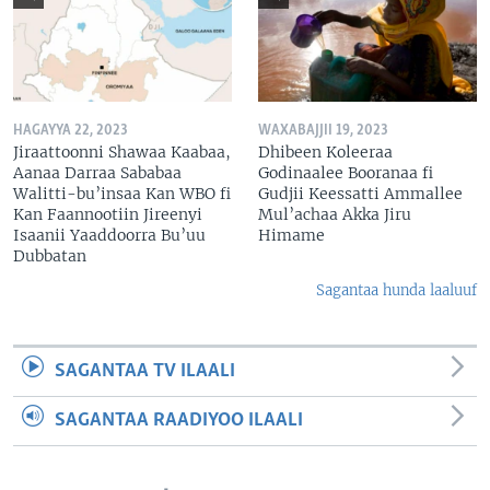
HAGAYYA 22, 2023
WAXABAJJII 19, 2023
Jiraattoonni Shawaa Kaabaa,
Dhibeen Koleeraa
Aanaa Darraa Sababaa
Godinaalee Booranaa fi
Walitti-bu’insaa Kan WBO fi
Gudjii Keessatti Ammallee
Kan Faannootiin Jireenyi
Mul’achaa Akka Jiru
Isaanii Yaaddoorra Bu’uu
Himame
Dubbatan
Sagantaa hunda laaluuf
SAGANTAA TV ILAALI
SAGANTAA RAADIYOO ILAALI