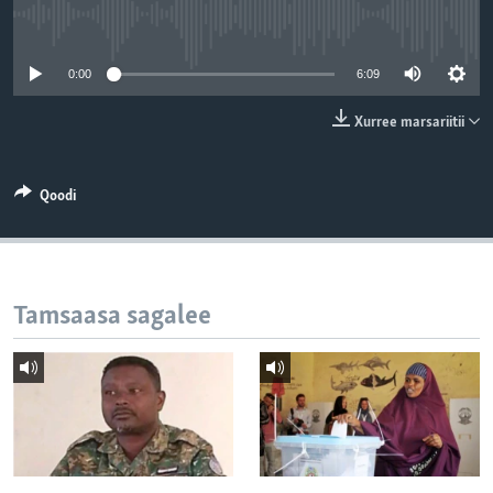
No media source currently available
0:00
6:09
Xurree marsariitii
Qoodi
Tamsaasa sagalee