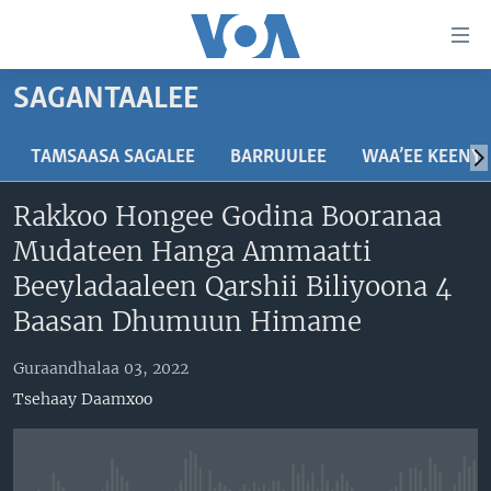
Xurree
ittiin
seenan
SAGANTAALEE
Gara
ODUU
gabaasaatti
VIIDIYOO
ITOOPHIYAA|EERTIRAA
TAMSAASA SAGALEE
BARRUULEE
WAA’EE KEENY
darbi
Gara
TAMSAASA SAGALEEN
AFRIKAA
TAMSAASA GUYAADHAA GUYYAA
Rakkoo Hongee Godina Booranaa
fuula
IBSA GULAALAA MOOTUMMAA YUNAAYTID ISTEETS
YUNAAYTID ISTEETS
VIIDIYOO
Mudateen Hanga Ammaatti
ijootti
deebi'i
ADDUNYAA
VOA60 AFRIKAA
Beeyladaaleen Qarshii Biliyoona 4
Learning English
Gara
VOA60 AMEERIKAA
Baasan Dhumuun Himame
barbaadduutti
NU HORDOFAA
cehi
VOA60 ADDUNYAA
Guraandhalaa 03, 2022
Tsehaay Daamxoo
Afaanoota