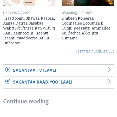
HAGAYYA 22, 2023
WAXABAJJII 19, 2023
Jiraattoonni Shawaa Kaabaa,
Dhibeen Koleeraa
Aanaa Darraa Sababaa
Godinaalee Booranaa fi
Walitti-bu’insaa Kan WBO fi
Gudjii Keessatti Ammallee
Kan Faannootiin Jireenyi
Mul’achaa Akka Jiru
Isaanii Yaaddoorra Bu’uu
Himame
Dubbatan
Sagantaa hunda laaluuf
SAGANTAA TV ILAALI
SAGANTAA RAADIYOO ILAALI
Continue reading