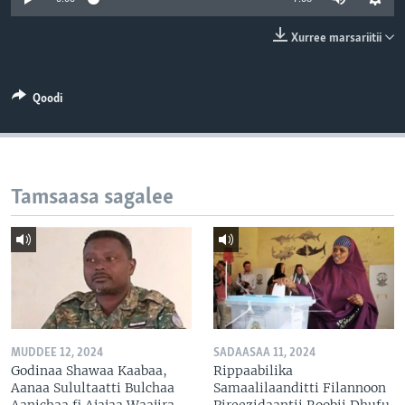
Xurree marsariitii
Qoodi
Tamsaasa sagalee
MUDDEE 12, 2024
SADAASAA 11, 2024
Godinaa Shawaa Kaabaa,
Rippaabilika
Aanaa Sulultaatti Bulchaa
Samaalilaanditti Filannoon
Aanichaa fi Ajajaa Waajira
Pireezidaantii Roobii Dhufu