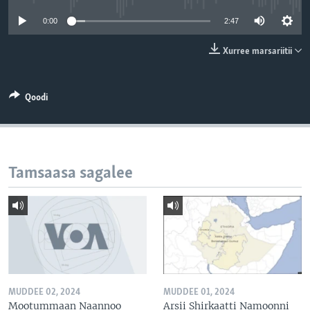
0:00
2:47
Xurree marsariitii
Qoodi
Tamsaasa sagalee
MUDDEE 02, 2024
MUDDEE 01, 2024
Mootummaan Naannoo
Arsii Shirkaatti Namoonni