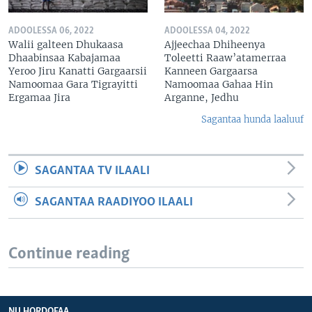
ADOOLESSA 06, 2022
ADOOLESSA 04, 2022
Walii galteen Dhukaasa
Ajjeechaa Dhiheenya
Dhaabinsaa Kabajamaa
Toleetti Raaw’atamerraa
Yeroo Jiru Kanatti Gargaarsii
Kanneen Gargaarsa
Namoomaa Gara Tigrayitti
Namoomaa Gahaa Hin
Ergamaa Jira
Arganne, Jedhu
Sagantaa hunda laaluuf
SAGANTAA TV ILAALI
SAGANTAA RAADIYOO ILAALI
Continue reading
NU HORDOFAA