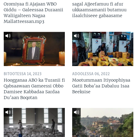
Oromiyaa fi Ajajaan WBO
sagal Ajjeefamuu fi afur
Giddu – Galeessaa Duraanii
ukkaamsamanii butamuu
Waliigalteen Nagaa
ilaalchiseee gabaasame
Mallatteessan.mp3
BITOOTESSA 14, 2023
ADOOLESSA 06, 2022
Hoogganaa ABO ka Turanii fi
Mootummaan Itiyoophiyaa
Qabsaawaan Gameessi Obbo
Gatii Boba’aa Dabaluu Isaa
Damisee Kabbadaa Sardaa
Beeksise
Du’aan Boqotan