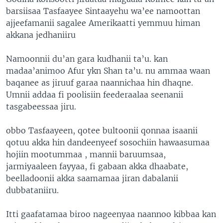
barsiisaa Tasfaayee Sintaayehu wa’ee namoottan
ajjeefamanii sagalee Amerikaatti yemmuu himan
akkana jedhaniiru
Namoonnii du’an gara kudhanii ta’u. kan
madaa’animoo Afur ykn Shan ta’u. nu ammaa waan
baqanee as jiruuf garaa naannichaa hin dhaqne.
Umnii addaa fi poolisiin feederaalaa seenanii
tasgabeessaa jiru.
obbo Tasfaayeen, qotee bultoonii qonnaa isaanii
qotuu akka hin dandeenyeef sosochiin hawaasumaa
hojiin mootummaa , mannii baruumsaa,
jarmiyaaleen fayyaa, fi gabaan akka dhaabate,
beelladoonii akka saamamaa jiran dabalanii
dubbataniiru.
Itti gaafatamaa biroo nageenyaa naannoo kibbaa kan