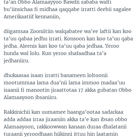
ta’an Obbo Alamaayyoo Bawdii sababa walti
bu’iinsichaa fi midhaa qaqqabe irratti deebii sagalee
Amerikaatiif kennaniin,
diigamsaa Zooniitiin walqabatee wa’ee laftii kan koo
ta’uu qabaa jedhu irrati. Konsoon kan koo ta’uu qaba
jedha. Aleenis kan koo ta’uu qaba jedhaa. Yeroo
hunda wal lolu. Kun yeroo shafaadhaa ta’a
jedhaniiru.
dhukaasaa isaan irratti banameen loltoonii
mootummaa lama dua’nii lama immoo madaa’uu
isaanii fi manootin jiraattotaa 17 akka gubatan Obbo
Alamaayoon ibsaniiru.
Rakkinichii kan uumamee haanga’ootaa sadarkaa
adda addaa irraa jiraaniin akka ta’e kan ibsan obbo
Alamaayoon, rakkoowwan kanaan duraa dhalatanii
turaanii yeroodhaan hiikinni ittuu hin laatamin