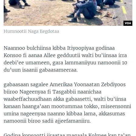
Humnootii Naga Eegdotaa
Naannoo bulchiinsa kibba Itiyoopiyaa godinaa
Konsoo fi aanaa Allee gedduutii walti bu’iinsaa irra
deebi’ee umameen, gara lammaniiyuu namoonii 10
du’uun isaanii gabaasameeraa.
gabaasaan sagalee Amerikaa Yoonaatan Zebdiyoos
biiroo Nageenyaa fi Tasgabbii naanichaa
waabeffachuudhaan akka gabaasetti, walti bu’iinsa
kanaan haanga’aan mootummaa tokko, miseensonni
umina nageenyaa naanno kibbaa lama, akkasumas
namoonii biroo sadii ajjeefamaniiru.
Godina konsootti jiraataa magaala Kolmee kan ta’an