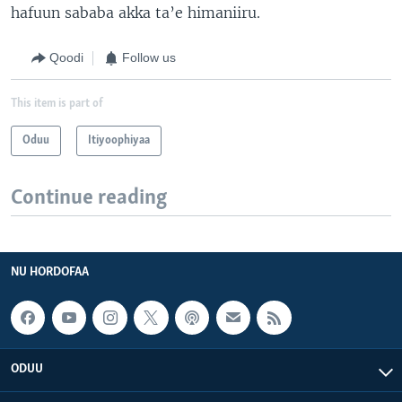
hafuun sababa akka ta’e himaniiru.
Qoodi
Follow us
This item is part of
Oduu
Itiyoophiyaa
Continue reading
NU HORDOFAA
ODUU