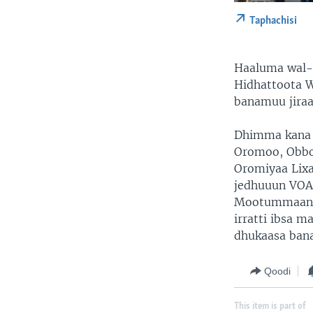
Taphachisi
Haaluma wal-
Hidhattoota W
banamuu jiraat
Dhimma kana 
Oromoo, Obbo
Oromiyaa Lixa
jedhuuun VOAt
Mootummaan 
irratti ibsa 
dhukaasa banan
Qoodi
This item is part of