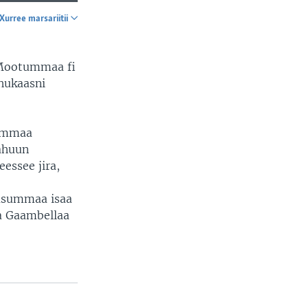
Xurree marsariitii
SHARE
 Mootummaa fi
hukaasni
summaa
ahuun
essee jira,
asummaa isaa
a Gaambellaa