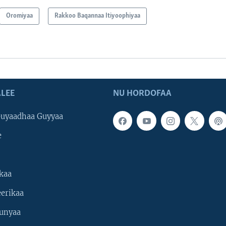
Oromiyaa
Rakkoo Baqannaa Itiyoophiyaa
LEE
NU HORDOFAA
uyaadhaa Guyyaa
e
kaa
erikaa
unyaa