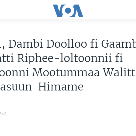
, Dambi Doolloo fi Gaamb
tti Riphee-loltoonnii fi
onni Mootummaa Walitt
aasuun Himame
022