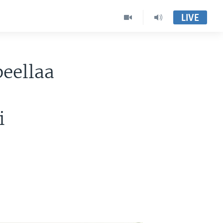
LIVE
eellaa
i