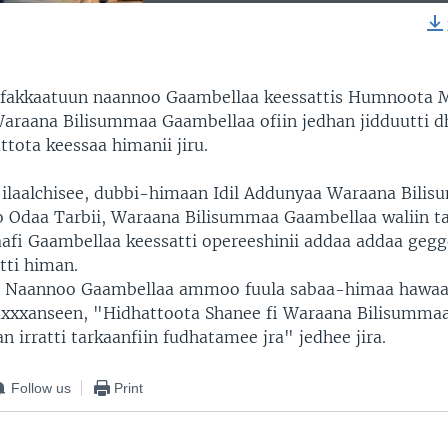
EMBED
fakkaatuun naannoo Gaambellaa keessattis Humnoota
araana Bilisummaa Gaambellaa ofiin jedhan jidduutti d
tota keessaa himanii jiru.
ilaalchisee, dubbi-himaan Idil Addunyaa Waraana Bili
 Odaa Tarbii, Waraana Bilisummaa Gaambellaa waliin t
afi Gaambellaa keessatti opereeshinii addaa addaa gegge
ti himan.
Naannoo Gaambellaa ammoo fuula sabaa-himaa hawa
maxxxanseen, "Hidhattoota Shanee fi Waraana Bilisumma
 irratti tarkaanfiin fudhatamee jra" jedhee jira.
Follow us
Print