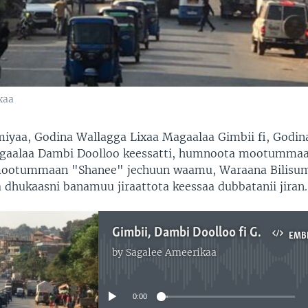
xaa
yaa, Godina Wallagga Lixaa Magaalaa Gimbii fi, Godin
gaalaa Dambi Doolloo keessatti, humnoota mootummaa
mootummaan "Shanee" jechuun waamu, Waraana Bilis
a dhukaasni banamuu jiraattota keessaa dubbatanii jiran.
Gimbii, Dambi Doolloo fi Gaambeellaa Keessatti Riphee-loltoonnii fi Humnoonni Mootummaa Walitti Dhukaasuun Himame
EMB
by
Sagalee Ameerikaa
No media source currently available
0:00