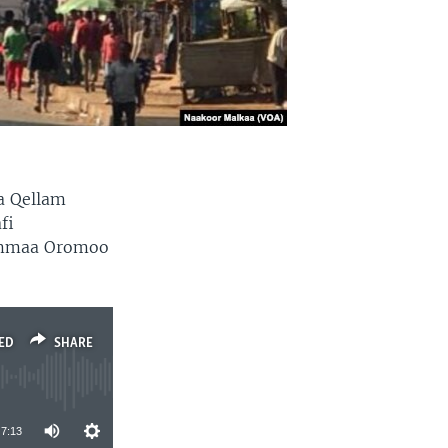
a Qellam
fi
ummaa Oromoo
ED
SHARE
7:13