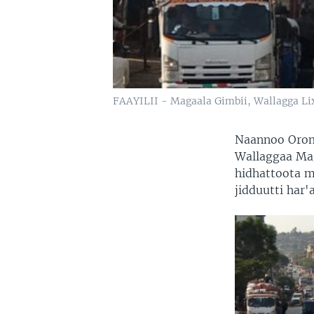
FAAYILII - Magaala Gimbii, Wallagga Li
Naannoo Oromi
Wallaggaa Ma
hidhattoota 
jidduutti har'