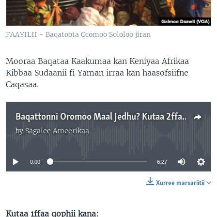
FAAYILII - Baqatoota Oromoo Sololoo jiran
Mooraa Baqataa Kaakumaa kan Keniyaa Afrikaa
Kibbaa Sudaanii fi Yaman irraa kan haasofsiifne
Caqasaa.
Baqattonni Oromoo Maal Jedhu? Kutaa 2ffaa
by
Sagalee Ameerikaa
No media source currently available
0:00
6:27
Xurree marsariitii
Kutaa 1ffaa qophii kana: