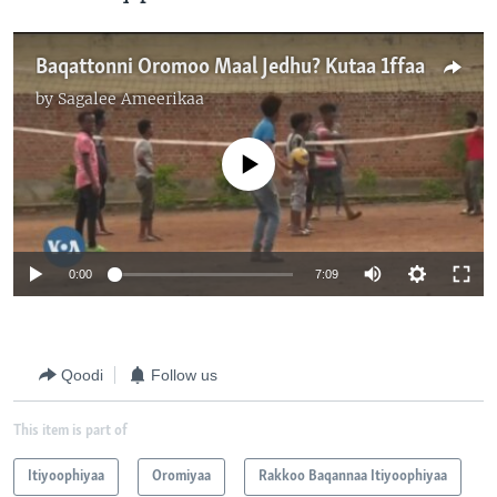
Baqattonni Oromoo Maal Jedhu? Kutaa 1ffaa
by
Sagalee Ameerikaa
No media source currently available
0:00
7:09
Qoodi
Follow us
This item is part of
Itiyoophiyaa
Oromiyaa
Rakkoo Baqannaa Itiyoophiyaa