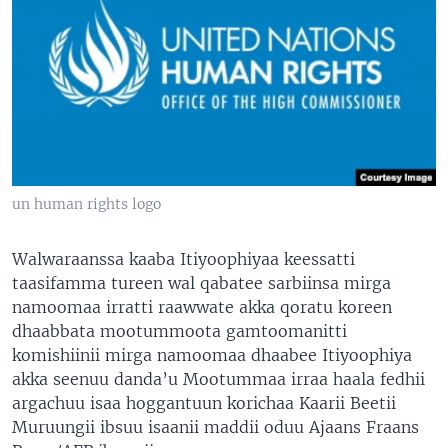
un human rights logo
Walwaraanssa kaaba Itiyoophiyaa keessatti
taasifamma tureen wal qabatee sarbiinsa mirga
namoomaa irratti raawwate akka qoratu koreen
dhaabbata mootummoota gamtoomanitti
komishiinii mirga namoomaa dhaabee Itiyoophiya
akka seenuu danda’u Mootummaa irraa haala fedhii
argachuu isaa hoggantuun korichaa Kaarii Beetii
Muruungii ibsuu isaanii maddii oduu Ajaans Fraans