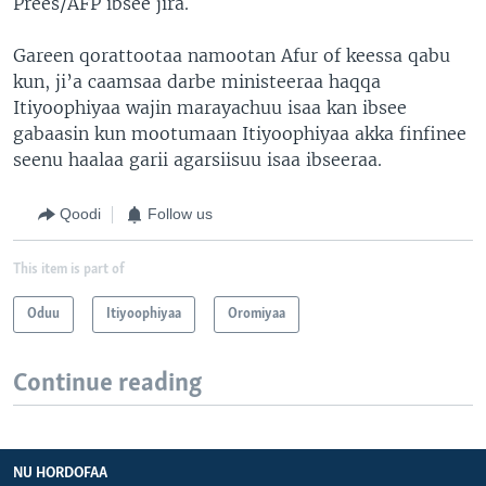
Prees/AFP ibsee jira.
Gareen qorattootaa namootan Afur of keessa qabu
kun, ji’a caamsaa darbe ministeeraa haqqa
Itiyoophiyaa wajin marayachuu isaa kan ibsee
gabaasin kun mootumaan Itiyoophiyaa akka finfinee
seenu haalaa garii agarsiisuu isaa ibseeraa.
Qoodi
Follow us
This item is part of
Oduu
Itiyoophiyaa
Oromiyaa
Continue reading
NU HORDOFAA