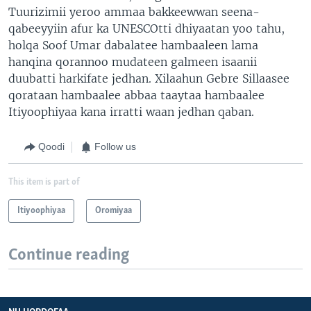
Tuurizimii yeroo ammaa bakkeewwan seena-
qabeeyyiin afur ka UNESCOtti dhiyaatan yoo tahu,
holqa Soof Umar dabalatee hambaaleen lama
hanqina qorannoo mudateen galmeen isaanii
duubatti harkifate jedhan. Xilaahun Gebre Sillaasee
qorataan hambaalee abbaa taaytaa hambaalee
Itiyoophiyaa kana irratti waan jedhan qaban.
Qoodi
Follow us
This item is part of
Itiyoophiyaa
Oromiyaa
Continue reading