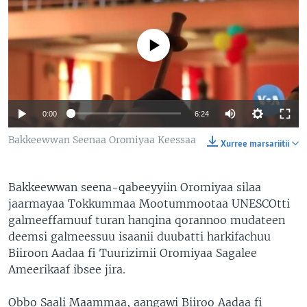
No media source currently available
0:00
6:24
Bakkeewwan Seenaa Oromiyaa Keessaa
Xurree marsariitii
Bakkeewwan seena-qabeeyyiin Oromiyaa silaa
jaarmayaa Tokkummaa Mootummootaa UNESCOtti
galmeeffamuuf turan hanqina qorannoo mudateen
deemsi galmeessuu isaanii duubatti harkifachuu
Biiroon Aadaa fi Tuurizimii Oromiyaa Sagalee
Ameerikaaf ibsee jira.
Obbo Saali Maammaa, aangawi Biiroo Aadaa fi