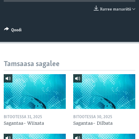
Xurree marsariitii
Qoodi
Tamsaasa sagalee
BITOOTESSA 31, 2025
BITOOTESSA 30, 2025
Sagantaa- Wiixata
Sagantaa- Dilbata