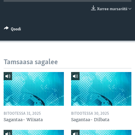
Xurree marsariitii
Qoodi
Tamsaasa sagalee
BITOOTESSA 31, 2025
BITOOTESSA 30, 2025
Sagantaa- Wiixata
Sagantaa- Dilbata