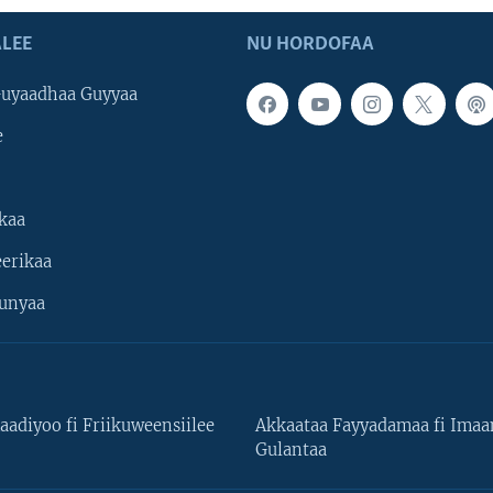
LEE
NU HORDOFAA
uyaadhaa Guyyaa
e
kaa
erikaa
unyaa
aadiyoo fi Friikuweensiilee
Akkaataa Fayyadamaa fi Ima
Gulantaa