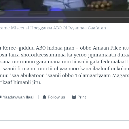
rame Miseensi Hooggansa ABO Ol Iyyannaa Gaafatan
i Koree-gidduu ABO hidhaa jiran - obbo Amaan Filee ittt
sii farra shororkeessummaa ka yeroo jijjiiramaatii dura
 sana mormuun gara mana murtii walii gala federaalaatt
isaanii fi manni murtii oliyaannoo kana ilaaluuf onkoloo
amuu isaa abukatoon isaanii obbo Tolamaariyaam Magars
kaaf himanii jiru.
Yaadawwan Ilaali
Follow us
Print