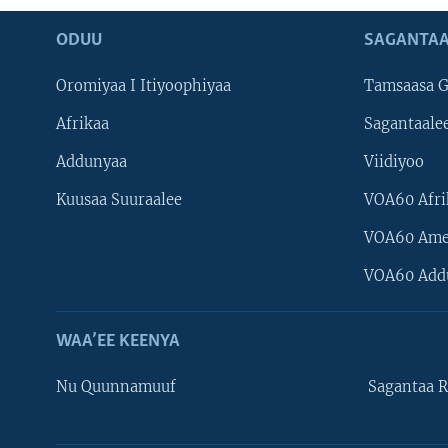
ODUU
SAGANTAA
Oromiyaa I Itiyoophiyaa
Tamsaasa G
Afrikaa
Sagantaale
Addunyaa
Viidiyoo
Kuusaa Suuraalee
VOA60 Afri
VOA60 Ame
VOA60 Add
WAA’EE KEENYA
Nu Quunnamuuf
Sagantaa R
Learning English