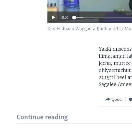
0:00
Kan Hidhaan Waggoota Kudhanii Itti Mu
Yakki miseens
himataman lab
jecha, murtee
dhiyeeffachuu 
2015tti beell
Sagalee Ameeri
Qoodi
Continue reading