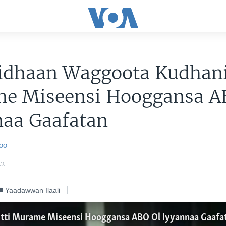
idhaan Waggoota Kudhanii
e Miseensi Hooggansa A
naa Gaafatan
oo
22
Yaadawwan Ilaali
Itti Murame Miseensi Hooggansa ABO Ol Iyyannaa Gaafa