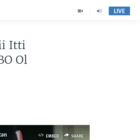
LIVE
 Itti
BO Ol
tan
EMBED
SHARE