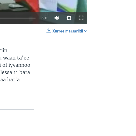
3:11
Xurree marsariitii
EMBED
SHARE
iin
a waan ta'ee
i ol iyyannoo
lessa 11 bara
aa har'a