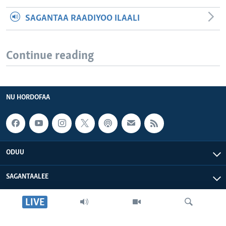
SAGANTAA RAADIYOO ILAALI
Continue reading
NU HORDOFAA
ODUU
SAGANTAALEE
LIVE
WAA’EE KEENYA
VOA AFRIKAA