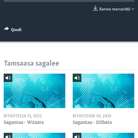
Xurree marsariitii
Qoodi
Tamsaasa sagalee
BITOOTESSA 31, 2025
BITOOTESSA 30, 2025
Sagantaa- Wiixata
Sagantaa- Dilbata