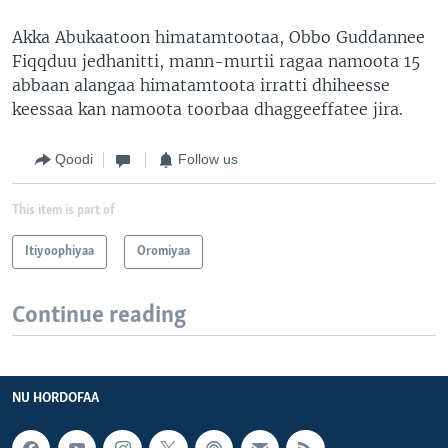
Akka Abukaatoon himatamtootaa, Obbo Guddannee
Fiqqduu jedhanitti, mann-murtii ragaa namoota 15
abbaan alangaa himatamtoota irratti dhiheesse
keessaa kan namoota toorbaa dhaggeeffatee jira.
Qoodi
Follow us
This item is part of
Itiyoophiyaa
Oromiyaa
Continue reading
NU HORDOFAA