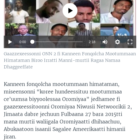
No media source currently available
0:00
2:18
Gaazzexeessonni ONN 2 fi Kanneen Fonqolcha Mootummaan
Himataman Biroo Irratti Manni-murtii Ragaa Namaa
Dhaggeeffate
Kanneen fonqolcha mootummaan himataman,
miseensonni “koree hundeessituu mootummaa
ce’uumsa biyyoolessaa Oromiyaa” jedhamee fi
gaazexeessitoonni Oromiyaa Niwusii Netwoorikii 2,
Jimaata dabre jechuun Fulbaana 27 bara 2015tti
mana murtii waliigala Oromiyaatti dhihaachuu,
Abukaatoon isaanii Sagalee Ameerikaatti himanii
jiran.