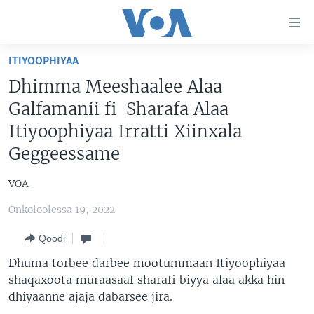
Xurree
ittiin
seenan
ITIYOOPHIYAA
Gara
ODUU
Dhimma Meeshaalee Alaa
gabaasaatti
VIIDIYOO
ITOOPHIYAA|EERTIRAA
Galfamanii fi Sharafa Alaa
darbi
Gara
TAMSAASA SAGALEEN
AFRIKAA
TAMSAASA GUYAADHAA GUYYAA
Itiyoophiyaa Irratti Xiinxala
fuula
Geggeessame
IBSA GULAALAA MOOTUMMAA YUNAAYTID ISTEETS
YUNAAYTID ISTEETS
VIIDIYOO
ijootti
deebi'i
ADDUNYAA
VOA60 AFRIKAA
VOA
Learning English
Gara
VOA60 AMEERIKAA
barbaadduutti
Onkoloolessa 19, 2022
NU HORDOFAA
cehi
VOA60 ADDUNYAA
Qoodi
Dhuma torbee darbee mootummaan Itiyoophiyaa
shaqaxoota muraasaaf sharafi biyya alaa akka hin
Afaanoota
dhiyaanne ajaja dabarsee jira.