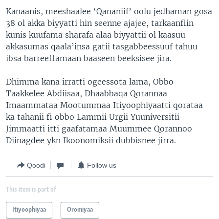
Kanaanis, meeshaalee ‘Qananiif’ oolu jedhaman gosa
38 ol akka biyyatti hin seenne ajajee, tarkaanfiin
kunis kuufama sharafa alaa biyyattii ol kaasuu
akkasumas qaala’insa gatii tasgabbeessuuf tahuu
ibsa barreeffamaan baaseen beeksisee jira.
Dhimma kana irratti ogeessota lama, Obbo
Taakkelee Abdiisaa, Dhaabbaqa Qorannaa
Imaammataa Mootummaa Itiyoophiyaatti qorataa
ka tahanii fi obbo Lammii Urgii Yuuniversitii
Jimmaatti itti gaafatamaa Muummee Qorannoo
Diinagdee ykn Ikoonomiksii dubbisnee jirra.
Qoodi
Follow us
This item is part of
Itiyoophiyaa
Oromiyaa