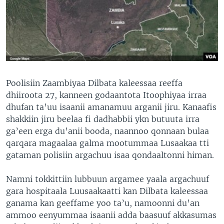
Poolisiin Zaambiyaa Dilbata kaleessaa reeffa
dhiiroota 27, kanneen godaantota Itoophiyaa irraa
dhufan ta’uu isaanii amanamuu arganii jiru. Kanaafis
shakkiin jiru beelaa fi dadhabbii ykn butuuta irra
ga’een erga du’anii booda, naannoo qonnaan bulaa
qarqara magaalaa galma mootummaa Lusaakaa tti
gataman polisiin argachuu isaa qondaaltonni himan.
Namni tokkittiin lubbuun argamee yaala argachuuf
gara hospitaala Luusaakaatti kan Dilbata kaleessaa
ganama kan geeffame yoo ta’u, namoonni du’an
ammoo eenyummaa isaanii adda baasuuf akkasumas