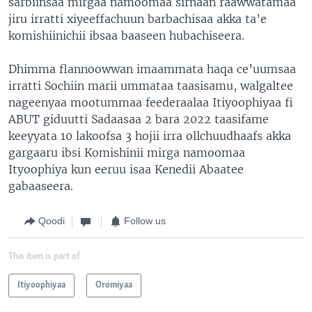
sarbiinsaa mirgaa namoomaa sirnaan raawwatamaa
jiru irratti xiyeeffachuun barbachisaa akka ta’e
komishiinichii ibsaa baaseen hubachiseera.
Dhimma flannoowwan imaammata haqa ce’uumsaa
irratti Sochiin marii ummataa taasisamu, walgaltee
nageenyaa mootummaa feederaalaa Itiyoophiyaa fi
ABUT giduutti Sadaasaa 2 bara 2022 taasifame
keeyyata 10 lakoofsa 3 hojii irra ollchuudhaafs akka
gargaaru ibsi Komishinii mirga namoomaa
Ityoophiya kun eeruu isaa Kenedii Abaatee
gabaaseera.
Qoodi
Follow us
This item is part of
Itiyoophiyaa
Oromiyaa