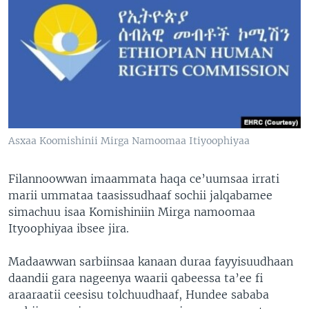
Asxaa Koomishinii Mirga Namoomaa Itiyoophiyaa
Filannoowwan imaammata haqa ce’uumsaa irrati
marii ummataa taasissudhaaf sochii jalqabamee
simachuu isaa Komishiniin Mirga namoomaa
Ityoophiyaa ibsee jira.
Madaawwan sarbiinsaa kanaan duraa fayyisuudhaan
daandii gara nageenya waarii qabeessa ta’ee fi
araaraatii ceesisu tolchuudhaaf, Hundee sababa