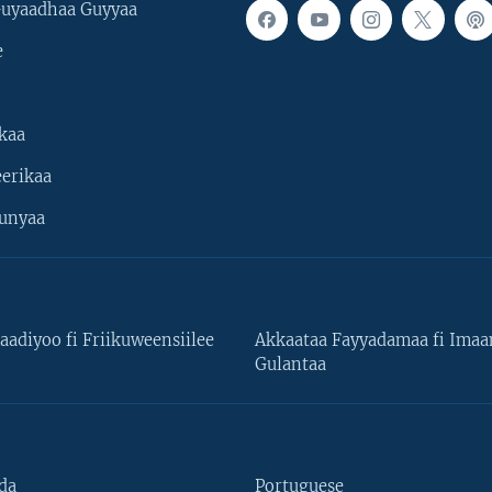
uyaadhaa Guyyaa
e
kaa
erikaa
unyaa
aadiyoo fi Friikuweensiilee
Akkaataa Fayyadamaa fi Ima
Gulantaa
da
Portuguese