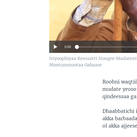
0:00
Itiyoophiyaa Keessatti Hongee Mudat
Mootummootaa Gabaase
Roobni waqtii
mudate yeroo
qindeessaa g
Dhaabbatichi 
akka barbaada
ol akka ajjees