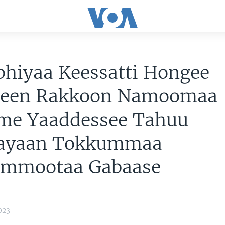
phiyaa Keessatti Hongee
een Rakkoon Namoomaa
e Yaaddessee Tahuu
ayaan Tokkummaa
mmootaa Gabaase
023