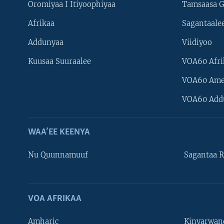
Oromiyaa I Itiyoophiyaa
Tamsaasa G
Afrikaa
Sagantaale
Addunyaa
Viidiyoo
Kuusaa Suuraalee
VOA60 Afri
VOA60 Ame
VOA60 Add
WAA’EE KEENYA
Nu Quunnamuuf
Sagantaa R
VOA AFRIKAA
Learning English
Amharic
Kinyarwan