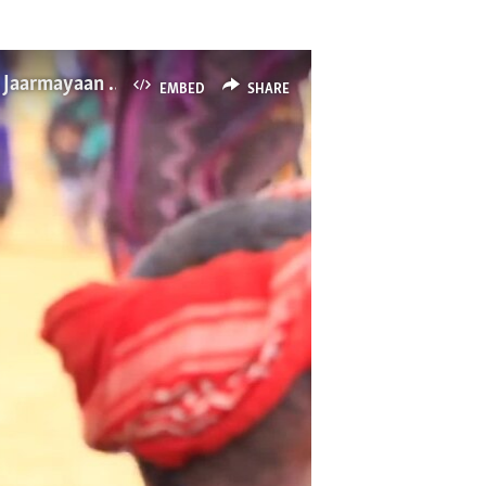
Itiyoophiyaa Keessatti Hongee Mudateen Rakkoon Namoomaa Uumame Yaaddessee Tahuu Jaarmayaan Tokkummaa Mootummootaa Gabaase
EMBED
SHARE