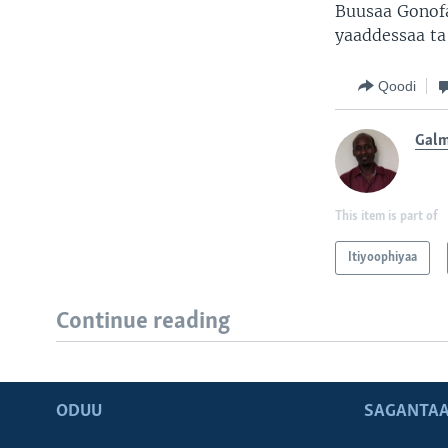
Buusaa Gonof
yaaddessaa ta
Qoodi
Galm
This item is part of
Itiyoophiyaa
Continue reading
ODUU
SAGANTAA