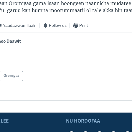
aan Oromiyaa gama isaan hoongeen naannicha mudatee 
’u, garuu kan humna mootummaatii ol ta’e akka hin taa
Yaadawwan Ilaali
Follow us
Print
oo Daawit
Oromiyaa
LEE
NU HORDOFAA