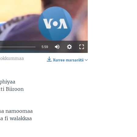
5:59
 Tokkummaa
Xurree marsariitii
EMBED
SHARE
ophiyaa
i Biiroon
arsa namoomaa
a fi walakkaa