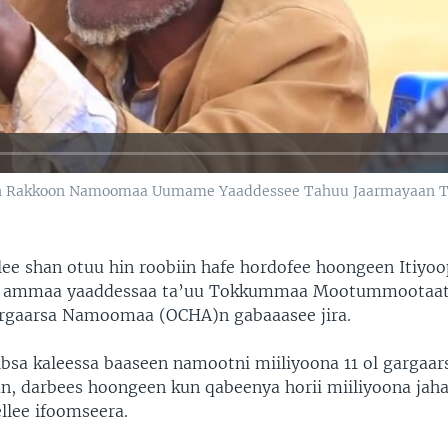
een Rakkoon Namoomaa Uumame Yaaddessee Tahuu Jaarmayaan
lee shan otuu hin roobiin hafe hordofee hoongeen Itiyo
 ammaa yaaddessaa ta’uu Tokkummaa Mootummootaatt
argaarsa Namoomaa (OCHA)n gabaaasee jira.
ibsa kaleessa baaseen namootni miiliyoona 11 ol garga
n, darbees hoongeen kun qabeenya horii miiliyoona jaha
ellee ifoomseera.