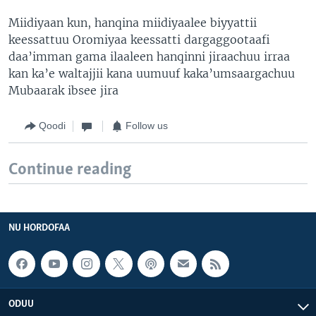
Miidiyaan kun, hanqina miidiyaalee biyyattii
keessattuu Oromiyaa keessatti dargaggootaafi
daa’imman gama ilaaleen hanqinni jiraachuu irraa
kan ka’e waltajjii kana uumuuf kaka’umsaargachuu
Mubaarak ibsee jira
Qoodi
Follow us
Continue reading
NU HORDOFAA
ODUU