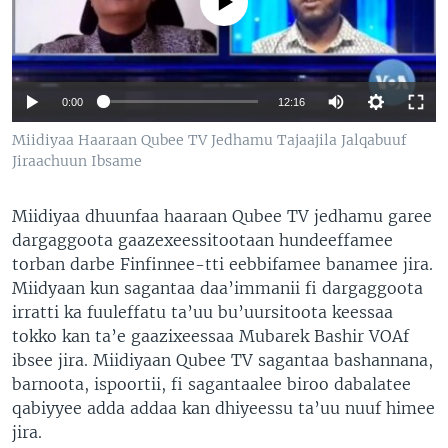
No media source currently available
0:00
12:16
Miidiyaa Haaraan Qubee TV Jedhamu Tajaajila Jalqabuuf
Jiraachuun Ibsame
Miidiyaa dhuunfaa haaraan Qubee TV jedhamu garee
dargaggoota gaazexeessitootaan hundeeffamee
torban darbe Finfinnee-tti eebbifamee banamee jira.
Miidyaan kun sagantaa daa’immanii fi dargaggoota
irratti ka fuuleffatu ta’uu bu’uursitoota keessaa
tokko kan ta’e gaazixeessaa Mubarek Bashir VOAf
ibsee jira. Miidiyaan Qubee TV sagantaa bashannana,
barnoota, ispoortii, fi sagantaalee biroo dabalatee
qabiyyee adda addaa kan dhiyeessu ta’uu nuuf himee
jira.