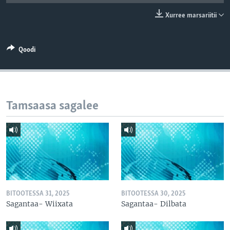
Xurree marsariitii
Qoodi
Tamsaasa sagalee
BITOOTESSA 31, 2025
BITOOTESSA 30, 2025
Sagantaa- Wiixata
Sagantaa- Dilbata