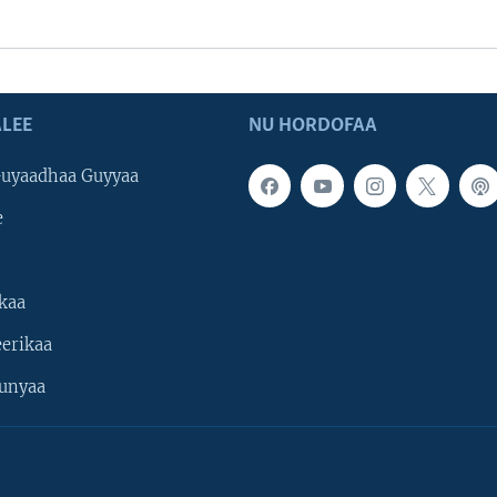
LEE
NU HORDOFAA
uyaadhaa Guyyaa
e
kaa
erikaa
unyaa