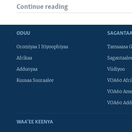
Continue reading
ODUU
SAGANTAA
Oromiyaa I Itiyoophiyaa
Tamsaasa G
Afrikaa
Sagantaale
Addunyaa
Viidiyoo
Kuusaa Suuraalee
VOA60 Afri
VOA60 Ame
VOA60 Add
WAA’EE KEENYA