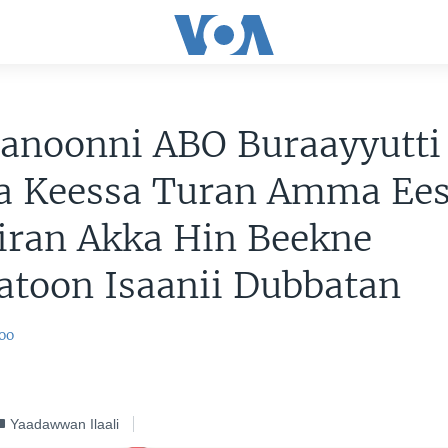
anoonni ABO Buraayyutti
a Keessa Turan Amma Ee
iran Akka Hin Beekne
atoon Isaanii Dubbatan
oo
Yaadawwan Ilaali