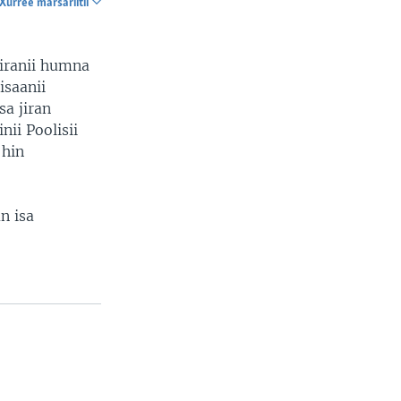
Xurree marsariitii
SHARE
iranii humna
isaanii
sa jiran
ii Poolisii
 hin
n isa