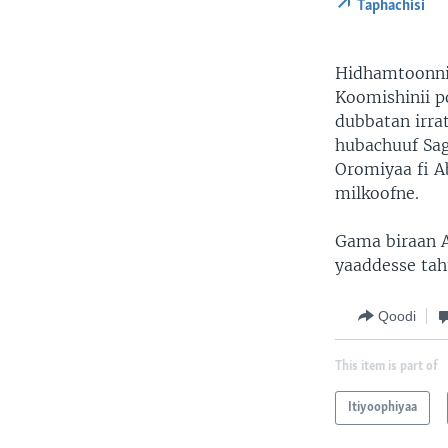
Taphachisi
Hidhamtoonni 
Koomishinii p
dubbatan irra
hubachuuf Sag
Oromiyaa fi Ab
milkoofne.
Gama biraan A
yaaddesse tahu
Qoodi
This item is part of
Itiyoophiyaa