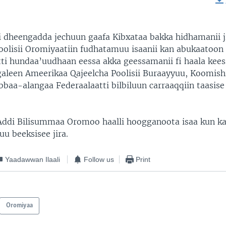
EMBED
dheengadda jechuun gaafa Kibxataa bakka hidhamanii j
oolisii Oromiyaatiin fudhatamuu isaanii kan abukaatoon 
tti hundaa’uudhaan eessa akka geessamanii fi haala kees
aleen Ameerikaa Qajeelcha Poolisii Buraayyuu, Koomishin
baa-alangaa Federaalaatti bilbiluun carraaqqiin taasise
ddi Bilisummaa Oromoo haalli hoogganoota isaa kun ka
u beeksisee jira.
Yaadawwan Ilaali
Follow us
Print
Oromiyaa