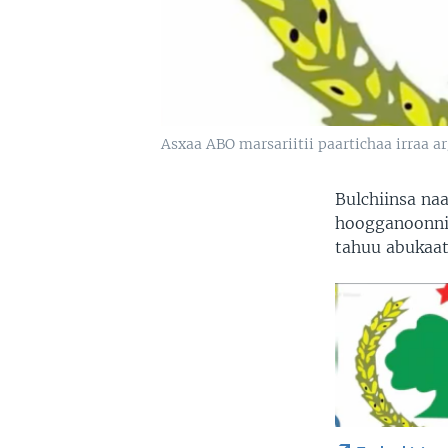
Asxaa ABO marsariitii paartichaa irraa 
Bulchiinsa na
hoogganoonni
tahuu abukaato