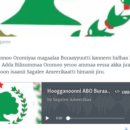
argame
annoo Oromiyaa magaalaa Buraayyuutti kanneen hidhaa 
 Adda Bilisummaa Oromoo yeroo ammaa eessa akka jira
on isaanii Sagalee Ameerikaatti himanii jiru.
Hoogganoonni ABO Buraayyutti Hidhaa Keessa Turan Amma Eessa Akka Jiran Akka Hin Beekne Abukaatoon Isaanii Dubbatan
EMB
by
Sagalee Ameerikaa
No media source currently available
0:00