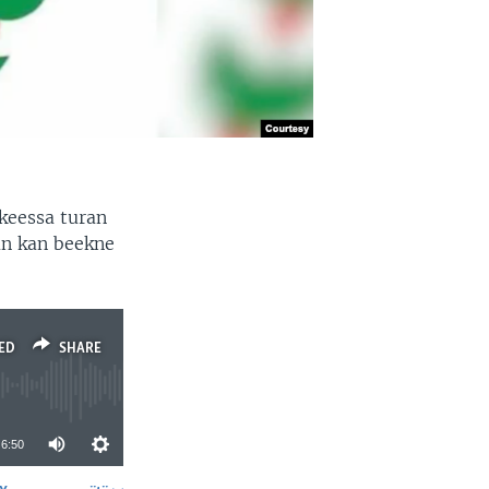
keessa turan
n kan beekne
ED
SHARE
6:50