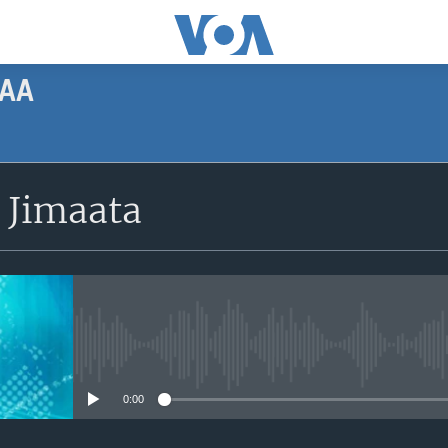
AA
SUBSCRIBE
 Jimaata
Apple Podcasts
Subscribe
No media source currently avail
0:00