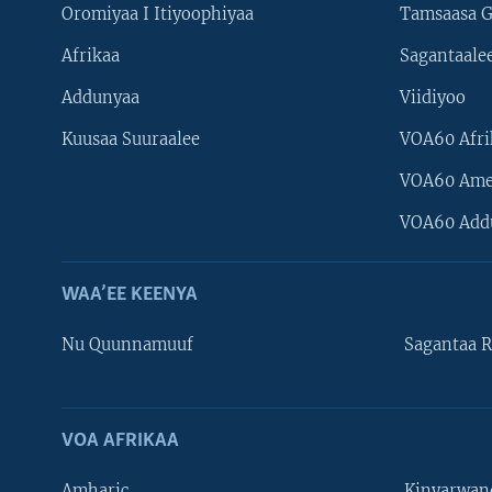
Oromiyaa I Itiyoophiyaa
Tamsaasa G
Afrikaa
Sagantaale
Addunyaa
Viidiyoo
Kuusaa Suuraalee
VOA60 Afri
VOA60 Ame
VOA60 Add
WAA’EE KEENYA
Nu Quunnamuuf
Sagantaa R
VOA AFRIKAA
Learning English
Amharic
Kinyarwan