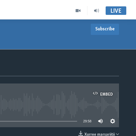
LIVE
Subscribe
EMBED
able
29:58
Xurree marsariitii