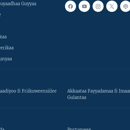
uyaadhaa Guyyaa
e
kaa
erikaa
unyaa
aadiyoo fi Friikuweensiilee
Akkaataa Fayyadamaa fi Ima
Gulantaa
da
Portuguese