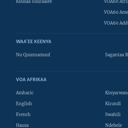
Kuusaa Suuraalee
VOA60 Afri
VOA60 Ame
VOA60 Add
WAA’EE KEENYA
Nu Quunnamuuf
Sagantaa R
VOA AFRIKAA
Learning English
Amharic
Kinyarwan
NU HORDOFAA
English
Kirundi
French
Swahili
Hausa
Ndebele