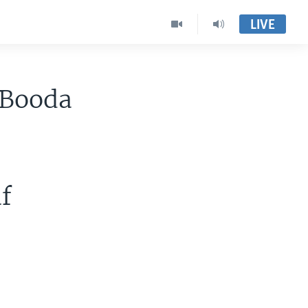
LIVE
 Booda
f