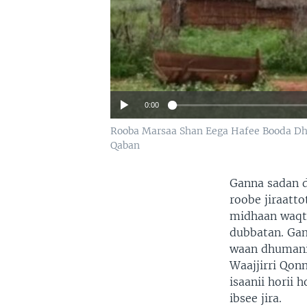
0:00
Rooba Marsaa Shan Eega Hafee Booda Dh
Qaban
Ganna sadan d
roobe jiraatt
midhaan waqti
dubbatan. Gam
waan dhumanii
Waajjirri Qonn
isaanii horii 
ibsee jira.