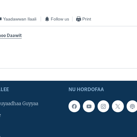
Yaadawwan Ilaali
Follow us
Print
oo Daawit
LEE
NU HORDOFAA
uyaadhaa Guyyaa
e