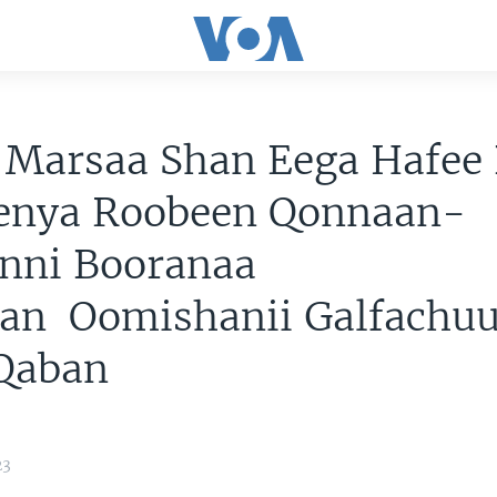
 Marsaa Shan Eega Hafee
enya Roobeen Qonnaan-
onni Booranaa
an Oomishanii Galfachuu
 Qaban
23