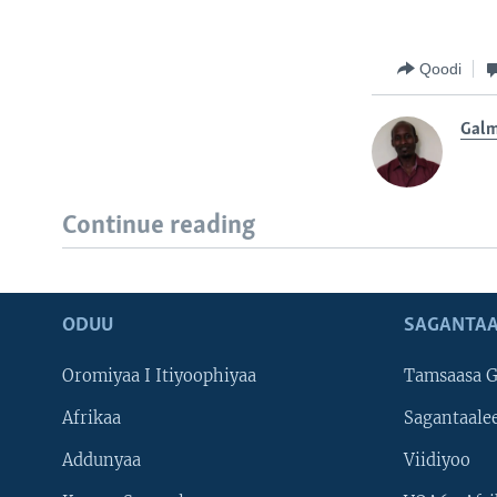
Qoodi
Galm
Continue reading
ODUU
SAGANTAA
Oromiyaa I Itiyoophiyaa
Tamsaasa G
Afrikaa
Sagantaale
Addunyaa
Viidiyoo