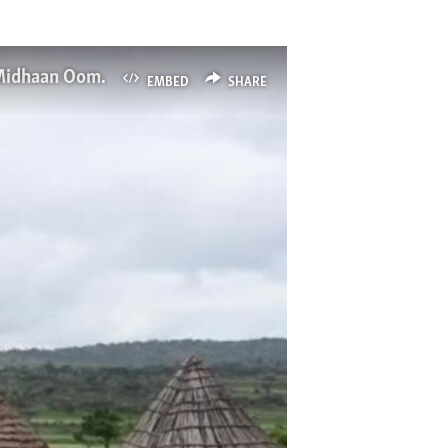
Rooba Marsaa Shan Eega Hafee Booda Dhiheenya Roobeen Qonnaan-bultoonni Booranaa Midhaan Oomishanii Galfachuuf Abdii Qaban
EMBED
SHARE