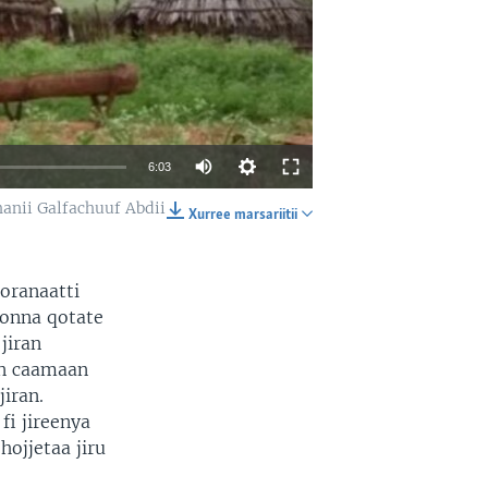
6:03
nii Galfachuuf Abdii
Xurree marsariitii
EMBED
SHARE
oranaatti
qonna qotate
jiran
un caamaan
iran.
fi jireenya
hojjetaa jiru