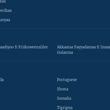
kaa
erikaa
unyaa
aadiyoo fi Friikuweensiilee
Akkaataa Fayyadamaa fi Ima
Gulantaa
da
Portuguese
Shona
Somalia
Tigrigna