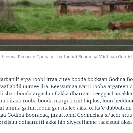
iheenya Roobeen Qonnaan-bultoonni Booranaa Midhaan Oomisha
arbaniif erga roobi irraa citee booda bokkaan Godina Bo
otaaf abdii uumee jira. Keessumaa warri rooba argateen 
i shan booda argachuuf akka dharraatti eeggachaa akka 
a biraan rooba booda margi horiif biqilus, loon heddu
f amma gatiin loonii gar malee akka ol ka’e dubbatanii j
aa Godina Booranaa, jiraattonni Godinichaa si’achi jiruu 
horsiisuu qofaarratti akka hin xiyyeeffanne taasisuuf akka 