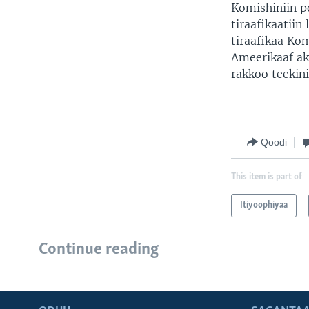
Komishiniin p
tiraafikaatii
tiraafikaa Ko
Ameerikaaf ak
rakkoo teekini
Qoodi
This item is part of
Itiyoophiyaa
Continue reading