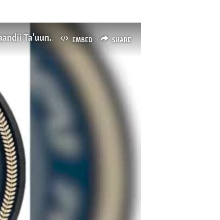
Sababaan Balaa Konkolaataa Barsiistota Yuniversitii Madda Walaabuu Galaafate Rakkoo Daandii Ta'uun Qaamotiin Adda Addaa Ibsamaa Jira
EMBED
SHARE