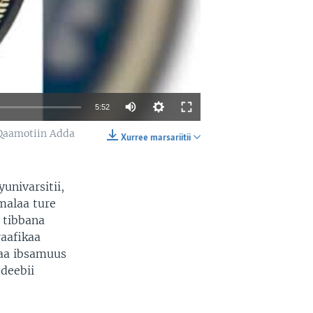
5:52
 Qaamotiin Adda
Xurree marsariitii
EMBED
SHARE
univarsitii,
malaa ture
 tibbana
aafikaa
raa ibsamuus
deebii