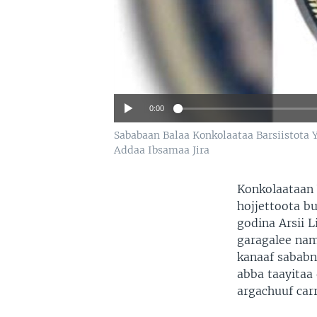
0:00
Sababaan Balaa Konkolaataa Barsiistota
Addaa Ibsamaa Jira
Konkolaataan 
hojjettoota bu
godina Arsii 
garagalee nam
kanaaf sababn
abba taayitaa
argachuuf car