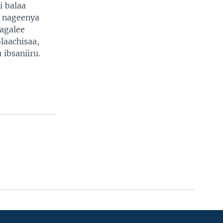
i balaa
a nageenya
Sagalee
laachisaa,
 ibsaniiru.