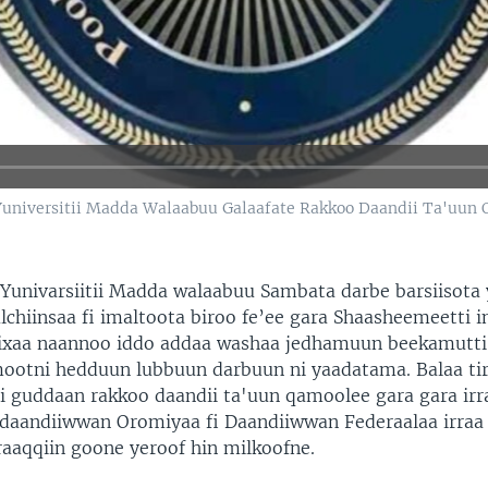
 Yuniversitii Madda Walaabuu Galaafate Rakkoo Daandii Ta'uun
Yunivarsiitii Madda walaabuu Sambata darbe barsiisota y
lchiinsaa fi imaltoota biroo fe’ee gara Shaasheemeetti i
Lixaa naannoo iddo addaa washaa jedhamuun beekamutti
ootni hedduun lubbuun darbuun ni yaadatama. Balaa tir
i guddaan rakkoo daandii ta'uun qamoolee gara gara ir
 daandiiwwan Oromiyaa fi Daandiiwwan Federaalaa irraa 
raaqqiin goone yeroof hin milkoofne.