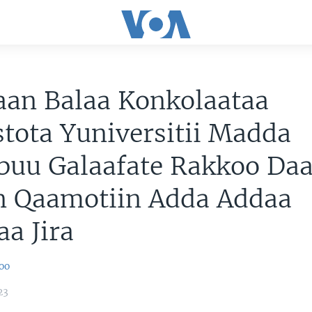
aan Balaa Konkolaataa
stota Yuniversitii Madda
buu Galaafate Rakkoo Daa
n Qaamotiin Adda Addaa
a Jira
oo
23