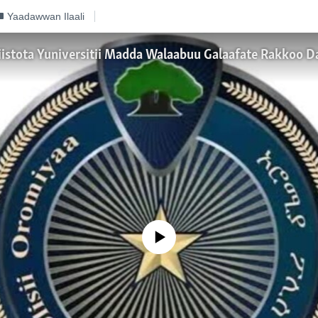
Yaadawwan Ilaali
No media source currently available