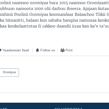
oolisii naannoo oromiyaa bara 2015 naannoo Oromiyaatt
n lubbuun namoota 1000 olii darbuu ibseera. Ajajaan kuta
mishinii Poolisii Oromiyaa koomandaar Balaachoo Tiikii 
ka himanitti, balaan kun sababa hanqina namusaa konko
kaa konkolaattotaa fi rakkoo daandii irraa kan ka'e ta'uu
Yaadawwan Ilaali
Follow us
Print
Oromiyaa