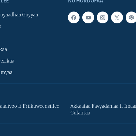
LEE
NU HORDOFAA
uyaadhaa Guyyaa
e
kaa
erikaa
unyaa
aadiyoo fi Friikuweensiilee
Akkaataa Fayyadamaa fi Ima
Gulantaa