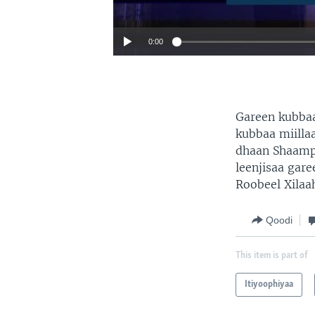
0:00
Gareen kubbaa
kubbaa miilla
dhaan Shaampi
leenjisaa gar
Roobeel Xilaah
Qoodi
This item is part of
Itiyoophiyaa