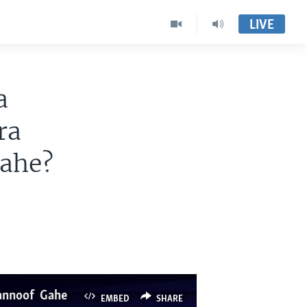
LIVE
a
ra
Gahe?
fannoof Gahe
EMBED
SHARE