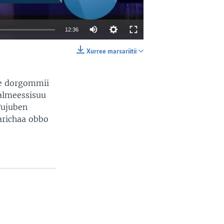
12:36
Xurree marsariitii
EMBED
SHARE
be dorgommii
galmeessisuu
Tujuben
arichaa obbo