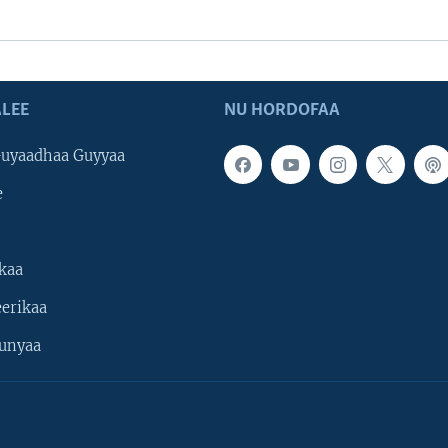
LEE
NU HORDOFAA
uyaadhaa Guyyaa
e
kaa
erikaa
unyaa