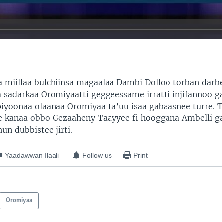
 miillaa bulchiinsa magaalaa Dambi Dolloo torban dar
a sadarkaa Oromiyaatti geggeessame irratti injifannoo 
yoonaa olaanaa Oromiyaa ta’uu isaa gabaasnee turre. 
ee kanaa obbo Gezaaheny Taayyee fi hooggana Ambelli g
un dubbistee jirti.
Yaadawwan Ilaali
Follow us
Print
Oromiyaa