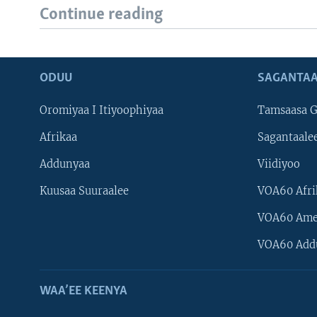
Continue reading
ODUU
SAGANTAA
Oromiyaa I Itiyoophiyaa
Tamsaasa G
Afrikaa
Sagantaale
Addunyaa
Viidiyoo
Kuusaa Suuraalee
VOA60 Afri
VOA60 Ame
VOA60 Add
WAA’EE KEENYA