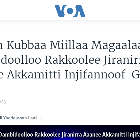
n Kubbaa Miillaa Magaala
oolloo Rakkoolee Jiranir
 Akkamitti Injifannoof 
023
Yaadawwan Ilaali
Dambidoolloo Rakkoolee Jiranirra Aaanee Akkamitti Inji