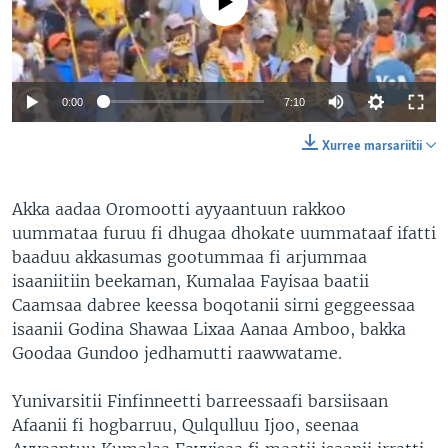
No media source currently available
0:00
7:10
Xurree marsariitii
Akka aadaa Oromootti ayyaantuun rakkoo
uummataa furuu fi dhugaa dhokate uummataaf ifatti
baaduu akkasumas gootummaa fi arjummaa
isaaniitiin beekaman, Kumalaa Fayisaa baatii
Caamsaa dabree keessa boqotanii sirni geggeessaa
isaanii Godina Shawaa Lixaa Aanaa Amboo, bakka
Goodaa Gundoo jedhamutti raawwatame.
Yunivarsitii Finfinneetti barreessaafi barsiisaan
Afaanii fi hogbarruu, Qulqulluu Ijoo, seenaa