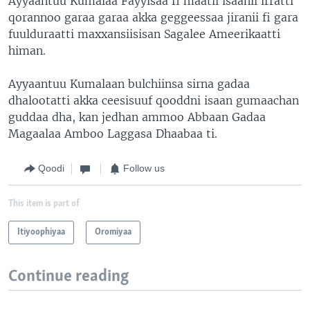
Ayyaantuu Kumalaa Fayyisaa fi maatii isaanii irratti
qorannoo garaa garaa akka geggeessaa jiranii fi gara
fuulduraatti maxxansiisisan Sagalee Ameerikaatti
himan.
Ayyaantuu Kumalaan bulchiinsa sirna gadaa
dhalootatti akka ceesisuuf qooddni isaan gumaachan
guddaa dha, kan jedhan ammoo Abbaan Gadaa
Magaalaa Amboo Laggasa Dhaabaa ti.
Qoodi
Follow us
This item is part of
Itiyoophiyaa
Oromiyaa
Continue reading