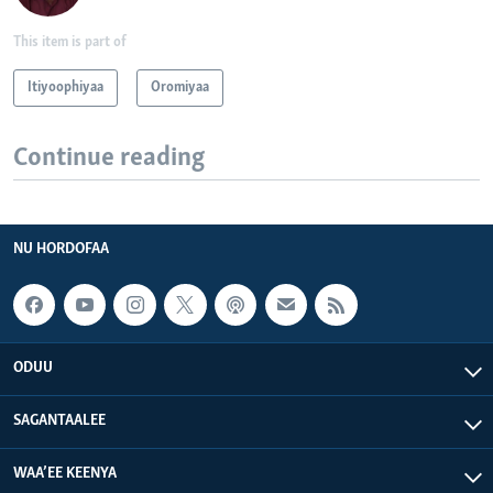
This item is part of
Itiyoophiyaa
Oromiyaa
Continue reading
NU HORDOFAA
ODUU
SAGANTAALEE
WAA’EE KEENYA