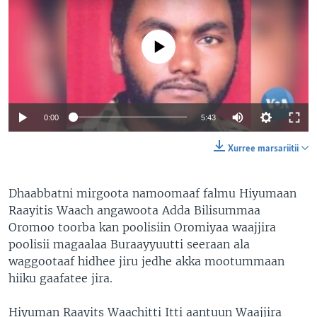
No media source currently available
0:00
5:43
Xurree marsariitii
Dhaabbatni mirgoota namoomaaf falmu Hiyumaan
Raayitis Waach angawoota Adda Bilisummaa
Oromoo toorba kan poolisiin Oromiyaa waajjira
poolisii magaalaa Buraayyuutti seeraan ala
waggootaaf hidhee jiru jedhe akka mootummaan
hiiku gaafatee jira.
Hiyuman Raayits Waachitti Itti aantuun Waajjira