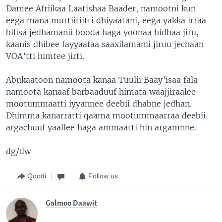
Damee Afriikaa Laatishaa Baader, namootni kun
eega mana murtiitiitti dhiyaatani, eega yakka irraa
bilisa jedhamanii booda haga yoonaa hidhaa jiru,
kaanis dhibee fayyaafaa saaxilamanii jiruu jechaan
VOA’tti himtee jirti.
Abukaatoon namoota kanaa Tuulii Baay’isaa fala
namoota kanaaf barbaaduuf himata waajjiraalee
mootummaatti iyyannee deebii dhabne jedhan.
Dhimma kanarratti qaama mootummaarraa deebii
argachuuf yaallee haga ammaatti hin argamnne.
dg/dw
Qoodi
Follow us
Galmoo Daawit