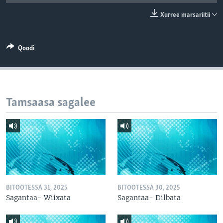
Xurree marsariitii
Qoodi
Tamsaasa sagalee
BITOOTESSA 31, 2025
BITOOTESSA 30, 2025
Sagantaa- Wiixata
Sagantaa- Dilbata