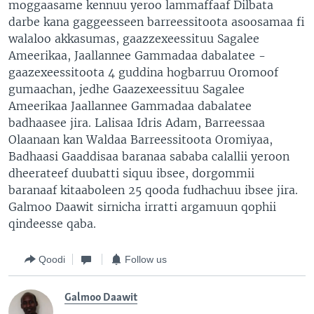
moggaasame kennuu yeroo lammaffaaf Dilbata
darbe kana gaggeesseen barreessitoota asoosamaa fi
walaloo akkasumas, gaazzexeessituu Sagalee
Ameerikaa, Jaallannee Gammadaa dabalatee -
gaazexeessitoota 4 guddina hogbarruu Oromoof
gumaachan, jedhe Gaazexeessituu Sagalee
Ameerikaa Jaallannee Gammadaa dabalatee
badhaasee jira. Lalisaa Idris Adam, Barreessaa
Olaanaan kan Waldaa Barreessitoota Oromiyaa,
Badhaasi Gaaddisaa baranaa sababa calallii yeroon
dheerateef duubatti siquu ibsee, dorgommii
baranaaf kitaaboleen 25 qooda fudhachuu ibsee jira.
Galmoo Daawit sirnicha irratti argamuun qophii
qindeesse qaba.
Qoodi
Follow us
Galmoo Daawit