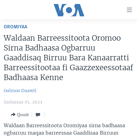
Xurree
ittiin
seenan
OROMIYAA
Gara
ODUU
Waldaan Barreessitoota Oromoo
gabaasaatti
VIIDIYOO
ITOOPHIYAA|EERTIRAA
Sirna Badhaasa Ogbarruu
darbi
Gara
TAMSAASA SAGALEEN
AFRIKAA
TAMSAASA GUYAADHAA GUYYAA
Gaaddisaq Birruu Bara Kanaarratti
fuula
Barreessitootaa fi Gaazzexeessotaaf
IBSA GULAALAA MOOTUMMAA YUNAAYTID ISTEETS
YUNAAYTID ISTEETS
VIIDIYOO
ijootti
Badhaasa Kenne
deebi'i
ADDUNYAA
VOA60 AFRIKAA
Learning English
Gara
VOA60 AMEERIKAA
Galmoo Daawit
barbaadduutti
NU HORDOFAA
cehi
VOA60 ADDUNYAA
Sadaasaa 01, 2023
Qoodi
Waldaan Barreessitoota Oromiyaa sirna badhaasa
Afaanoota
ogbarruu maqaa barreessaa Gaaddisaa Birruun