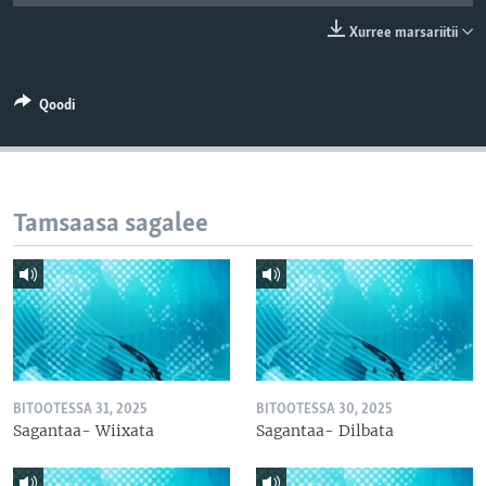
Xurree marsariitii
Qoodi
Tamsaasa sagalee
BITOOTESSA 31, 2025
BITOOTESSA 30, 2025
Sagantaa- Wiixata
Sagantaa- Dilbata