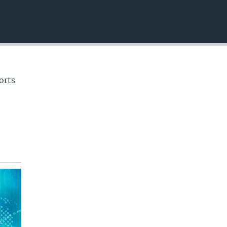
EMBED
orts