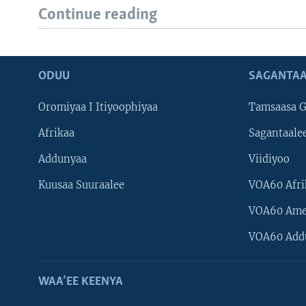
Continue reading
ODUU
SAGANTAA
Oromiyaa I Itiyoophiyaa
Tamsaasa G
Afrikaa
Sagantaale
Addunyaa
Viidiyoo
Kuusaa Suuraalee
VOA60 Afri
VOA60 Ame
VOA60 Add
WAA’EE KEENYA