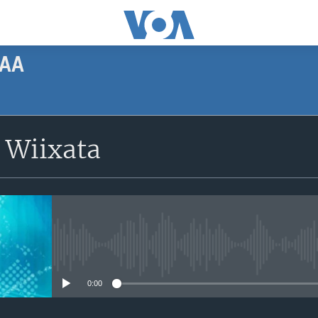
AA
SUBSCRIBE
 Wiixata
Apple Podcasts
Subscribe
No media source currently avail
0:00