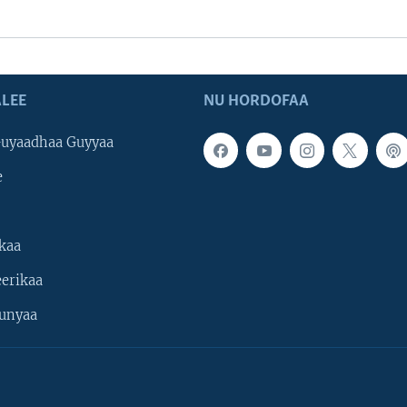
LEE
NU HORDOFAA
uyaadhaa Guyyaa
e
kaa
erikaa
unyaa