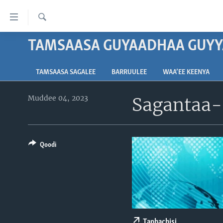
Xurree
ittiin
seenan
Barbaadi
TAMSAASA GUYAADHAA GUYY
ODUU
Gara
VIIDIYOO
ITOOPHIYAA|EERTIRAA
gabaasaatti
TAMSAASA SAGALEE
BARRUULEE
WAA’EE KEENYA
darbi
TAMSAASA SAGALEEN
AFRIKAA
TAMSAASA GUYAADHAA GUYYAA
Gara
Muddee 04, 2023
Sagantaa-
IBSA GULAALAA MOOTUMMAA
YUNAAYTID ISTEETS
VIIDIYOO
fuula
YUNAAYTID ISTEETS
ijootti
ADDUNYAA
VOA60 AFRIKAA
deebi'i
VOA60 AMEERIKAA
Gara
Qoodi
barbaadduutti
VOA60 ADDUNYAA
cehi
Taphachisi