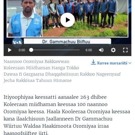
No media source currently available
0:00
6:00
Naannoo Oromiyaa Bakkawwan
Xurree marsariitii
Koleeraan Miidhaman Hanga Tokko
Dawaa fi Gargaarsa Dhaqqabsiisuun Rakkoo Nageenyaaf
Jecha Rakkisaa Tahuun Himame
Itiyoophiyaa keessatti aanaalee 263 dhibee
Koleeraan miidhaman keessaa 100 naannoo
Oromiyaa keessa. Haala Kooleeraa Oromiyaa keessaa
kana ilaalchisuun Jaallanneen Dr Gammachuu
Wiirtuu Waldaa Haakimoota Oromiyaa irraa
haasoofsiiftee jirti.