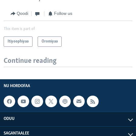
Qoodi
Follow us
This item is part of
Itiyoophiyaa
Oromiyaa
Continue reading
NU HORDOFAA
ODUU
SAGANTAALEE