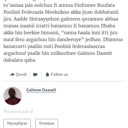
to’annaa jala oolchuu fi amma Finfinnee Buufata
Poolisii Federaala Meeksikoo akka jiran dubbatanii
jiru. Aadde Sintaayyehun galmeen qorannoo abbaa
manaa isaanii irratti banamuu fi banamuu Dhaba
akka hin beekne himanii, “nama haala inni itti jiru
nuuf ibsu argachuu hin dandeenye” jedhan. Dhimma
kanarratti yaaliin nuti Poolisii federaalaarraa
argachuuf yaalle hin milkoofnee Galmoo Daawit
dabalata qaba.
Qoodi
Follow us
Galmoo Daawit
This item is part of
Itiyoophiyaa
Oromiyaa