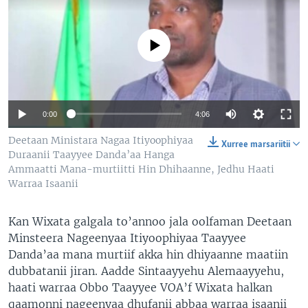
No media source currently available
0:00
4:06
Deetaan Ministara Nagaa Itiyoophiyaa
Xurree marsariitii
Duraanii Taayyee Danda’aa Hanga
Ammaatti Mana-murtiitti Hin Dhihaanne, Jedhu Haati
Warraa Isaanii
Kan Wixata galgala to’annoo jala oolfaman Deetaan
Minsteera Nageenyaa Itiyoophiyaa Taayyee
Danda’aa mana murtiif akka hin dhiyaanne maatiin
dubbatanii jiran. Aadde Sintaayyehu Alemaayyehu,
haati warraa Obbo Taayyee VOA’f Wixata halkan
qaamonni nageenyaa dhufanii abbaa warraa isaanii