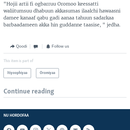
"Hojii artii fi ogbarruu Oromoo keessatti
waliitumsuu dhabuun akkasumas ilaalchi hawaasni
damee kanaaf qabu gadi aanaa tahuun sadarkaa
barbaadameen akka hin guddanne taasise, " jedha.
Qoodi
Follow us
This item is part of
Itiyoophiyaa
Oromiyaa
Continue reading
NU HORDOFAA