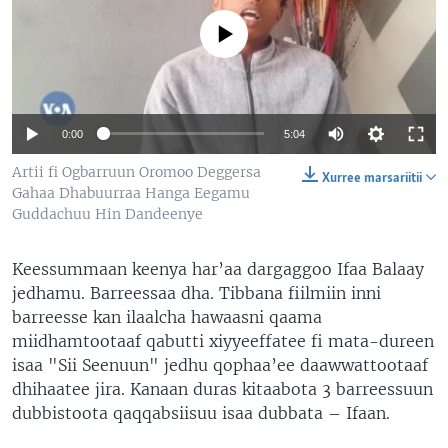
No media source currently available
0:00
5:04
Artii fi Ogbarruun Oromoo Deggersa
Xurree marsariitii
Gahaa Dhabuurraa Hanga Eegamu
Guddachuu Hin Dandeenye
Keessummaan keenya har’aa dargaggoo Ifaa Balaay
jedhamu. Barreessaa dha. Tibbana fiilmiin inni
barreesse kan ilaalcha hawaasni qaama
miidhamtootaaf qabutti xiyyeeffatee fi mata-dureen
isaa "Sii Seenuun" jedhu qophaa’ee daawwattootaaf
dhihaatee jira. Kanaan duras kitaabota 3 barreessuun
dubbistoota qaqqabsiisuu isaa dubbata – Ifaan.