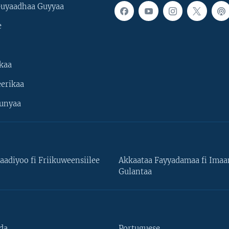
uyaadhaa Guyyaa
e
kaa
erikaa
unyaa
aadiyoo fi Friikuweensiilee
Akkaataa Fayyadamaa fi Ima
Gulantaa
da
Portuguese