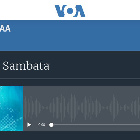
AA
SUBSCRIBE
 Sambata
Apple Podcasts
Subscribe
No media source currently avail
0:00