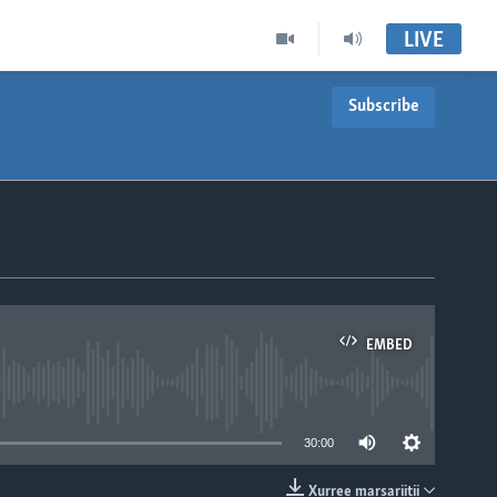
LIVE
Subscribe
EMBED
able
30:00
Xurree marsariitii