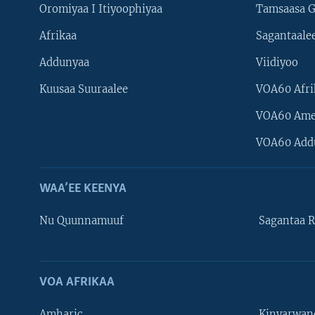
Oromiyaa I Itiyoophiyaa
Tamsaasa G
Afrikaa
Sagantaale
Addunyaa
Viidiyoo
Kuusaa Suuraalee
VOA60 Afri
VOA60 Ame
VOA60 Add
WAA’EE KEENYA
Nu Quunnamuuf
Sagantaa R
VOA AFRIKAA
Learning English
Amharic
Kinyarwan