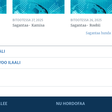
BITOOTESSA 27, 2025
BITOOTESSA 26, 2025
Sagantaa- Kamisa
Sagantaa- Roobii
Sagantaa hunda 
ALI
OO ILAALI
LEE
NU HORDOFAA