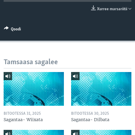
Xurree marsariitii
Qoodi
Tamsaasa sagalee
BITOOTESSA 31, 2025
BITOOTESSA 30, 2025
Sagantaa- Wiixata
Sagantaa- Dilbata