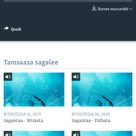
Xurree marsariitii
Qoodi
Tamsaasa sagalee
BITOOTESSA 31, 2025
BITOOTESSA 30, 2025
Sagantaa- Wiixata
Sagantaa- Dilbata