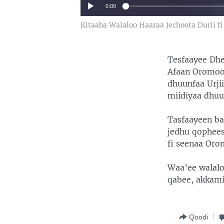
0:00
Kitaaba Walaloo Haaraa Jechoota Durii f
Tesfaayee Dhe
Afaan Oromoo 
dhuunfaa Urjii
miidiyaa dhuu
Tasfaayeen ba
jedhu qophees
fi seenaa Oro
Waa’ee walalo
qabee, akkami
Qoodi