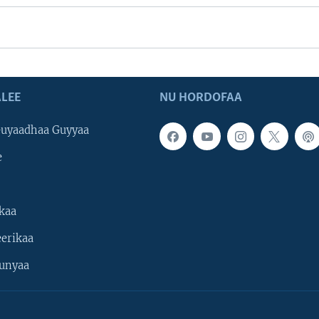
LEE
NU HORDOFAA
uyaadhaa Guyyaa
e
kaa
erikaa
unyaa