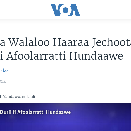
a Walaloo Haaraa Jechoot
fi Afoolarratti Hundaawe
odaa
024
Yaadawwan Ilaali
Durii fi Afoolarratti Hundaawe