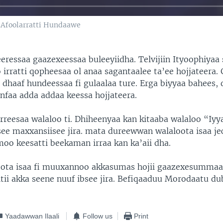
i Afoolarratti Hundaawe
eressaa gaazexeessaa buleeyiidha. Telvijiin Ityoophiyaa
irratti qopheesaa ol anaa sagantaalee ta’ee hojjateera.
 dhaaf hundeessaa fi gulaalaa ture. Erga biyyaa bahees, 
nfaa adda addaa keessa hojjateera.
rreesaa walaloo ti. Dhiheenyaa kan kitaaba walaloo “Iy
ee maxxansiisee jira. mata dureewwan walaloota isaa j
moo keesatti beekaman irraa kan ka’aii dha.
ota isaa fi muuxannoo akkasumas hojii gaazexesummaa
tii akka seene nuuf ibsee jira. Befiqaaduu Morodaatu du
Yaadawwan Ilaali
Follow us
Print