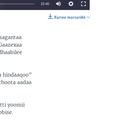
15:40
Xurree marsariitii
EMBED
SHARE
 sagantaa
 Gaazexaa
dhaabilee
ya hindaaqoo”
echoota aadaa
tti yoomii
bbise.