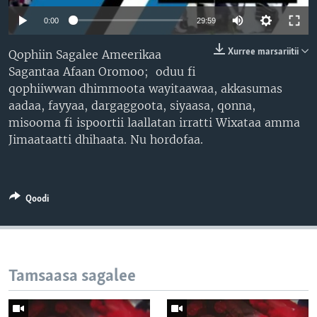
0:00
29:59
Xurree marsariitii
Qophiin Sagalee Ameerikaa
Sagantaa Afaan Oromoo; oduu fi
qophiiwwan dhimmoota wayitaawaa, akkasumas
aadaa, fayyaa, dargaggoota, siyaasa, qonna,
misooma fi ispoortii laallatan irratti Wixataa amma
Jimaataatti dhihaata. Nu hordofaa.
Qoodi
Tamsaasa sagalee