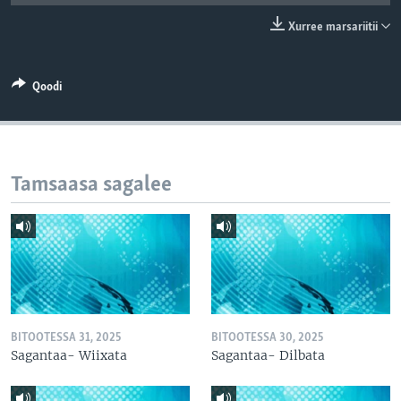
Xurree marsariitii
Qoodi
Tamsaasa sagalee
BITOOTESSA 31, 2025
BITOOTESSA 30, 2025
Sagantaa- Wiixata
Sagantaa- Dilbata