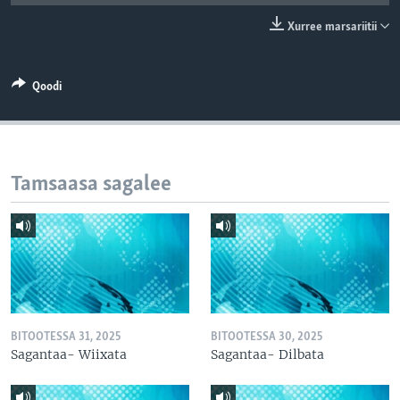
Xurree marsariitii
Qoodi
Tamsaasa sagalee
BITOOTESSA 31, 2025
BITOOTESSA 30, 2025
Sagantaa- Wiixata
Sagantaa- Dilbata