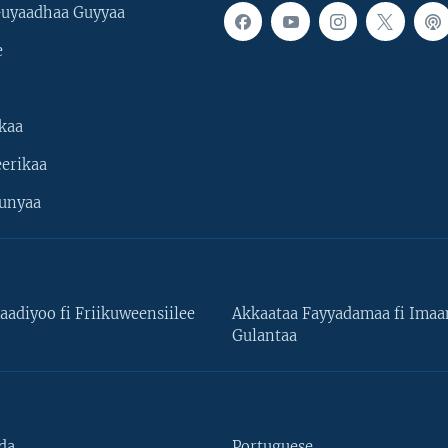
uyaadhaa Guyyaa
e
kaa
erikaa
unyaa
aadiyoo fi Friikuweensiilee
Akkaataa Fayyadamaa fi Ima
Gulantaa
da
Portuguese