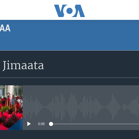
AA
SUBSCRIBE
 Jimaata
Apple Podcasts
Subscribe
No media source currently avail
0:00