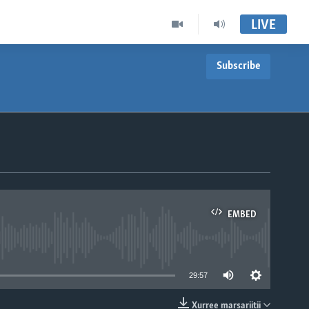
LIVE
Subscribe
EMBED
able
29:57
Xurree marsariitii