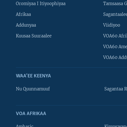
Oromiyaa I Itiyoophiyaa
Tamsaasa G
Afrikaa
Sagantaale
Addunyaa
Viidiyoo
Kuusaa Suuraalee
VOA60 Afri
VOA60 Ame
VOA60 Add
WAA’EE KEENYA
Nu Quunnamuuf
Sagantaa R
VOA AFRIKAA
Learning English
Amharic
Kinyarwan