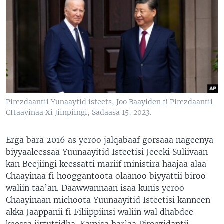
Pirezdaantii Yunaaytid isteets, Joo Baayiden fi Pirezdaantii
CHaayinaa Xi Jiinpiingi, Sadaasa 15, 2023.
Erga bara 2016 as yeroo jalqabaaf gorsaaa nageenya
biyyaaleessaa Yuunaayitid Isteetisi Jeeeki Suliivaan
kan Beejiingi keessatti mariif ministira haajaa alaa
Chaayinaa fi hooggantoota olaanoo biyyattii biroo
waliin taa’an. Daawwannaan isaa kunis yeroo
Chaayinaan michoota Yuunaayitid Isteetisi kanneen
akka Jaappanii fi Filiippiinsi waliin wal dhabdee
keessa jirtuttidha. Kamisa har’aa Pireezidantii