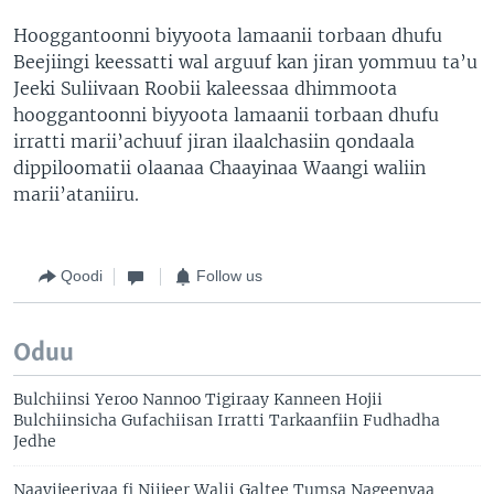
Hooggantoonni biyyoota lamaanii torbaan dhufu
Beejiingi keessatti wal arguuf kan jiran yommuu ta’u
Jeeki Suliivaan Roobii kaleessaa dhimmoota
hooggantoonni biyyoota lamaanii torbaan dhufu
irratti marii’achuuf jiran ilaalchasiin qondaala
dippiloomatii olaanaa Chaayinaa Waangi waliin
marii’ataniiru.
Qoodi
Follow us
Oduu
Bulchiinsi Yeroo Nannoo Tigiraay Kanneen Hojii
Bulchiinsicha Gufachiisan Irratti Tarkaanfiin Fudhadha
Jedhe
Naayijeeriyaa fi Niijeer Walii Galtee Tumsa Nageenyaa