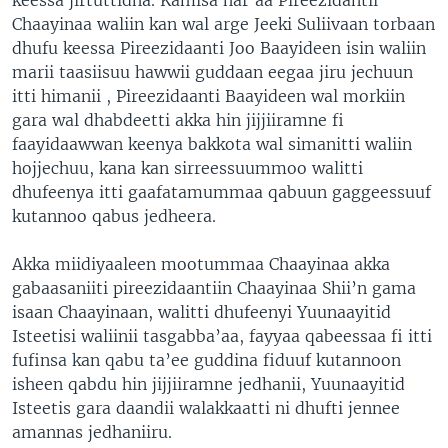
Chaayinaa waliin kan wal arge Jeeki Suliivaan torbaan
dhufu keessa Pireezidaanti Joo Baayideen isin waliin
marii taasiisuu hawwii guddaan eegaa jiru jechuun
itti himanii , Pireezidaanti Baayideen wal morkiin
gara wal dhabdeetti akka hin jijjiiramne fi
faayidaawwan keenya bakkota wal simanitti waliin
hojjechuu, kana kan sirreessuummoo walitti
dhufeenya itti gaafatamummaa qabuun gaggeessuuf
kutannoo qabus jedheera.
Akka miidiyaaleen mootummaa Chaayinaa akka
gabaasaniiti pireezidaantiin Chaayinaa Shii’n gama
isaan Chaayinaan, walitti dhufeenyi Yuunaayitid
Isteetisi waliinii tasgabba’aa, fayyaa qabeessaa fi itti
fufinsa kan qabu ta’ee guddina fiduuf kutannoon
isheen qabdu hin jijjiiramne jedhanii, Yuunaayitid
Isteetis gara daandii walakkaatti ni dhufti jennee
amannas jedhaniiru.