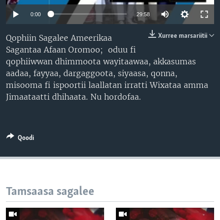
0:00
29:58
Xurree marsariitii
Qophiin Sagalee Ameerikaa
Sagantaa Afaan Oromoo; oduu fi
qophiiwwan dhimmoota wayitaawaa, akkasumas
aadaa, fayyaa, dargaggoota, siyaasa, qonna,
misooma fi ispoortii laallatan irratti Wixataa amma
Jimaataatti dhihaata. Nu hordofaa.
Qoodi
Tamsaasa sagalee