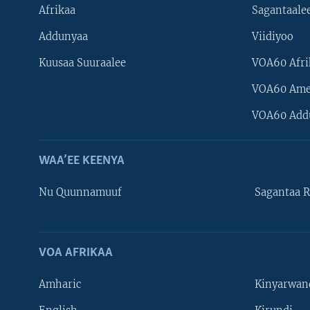
Afrikaa
Sagantaale
Addunyaa
Viidiyoo
Kuusaa Suuraalee
VOA60 Afri
VOA60 Ame
VOA60 Add
WAA’EE KEENYA
Nu Quunnamuuf
Sagantaa R
VOA AFRIKAA
Learning English
Amharic
Kinyarwan
NU HORDOFAA