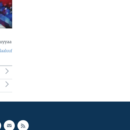
uyyaa
laaluuf