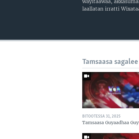
wayitaawaa, akkasumas 
laallatan irratti Wixa
Tamsaasa sagalee
BITOOTESSA 31, 2025
Tamsaasa Guyaadhaa Guy