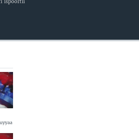
 ispoortii
uyyaa