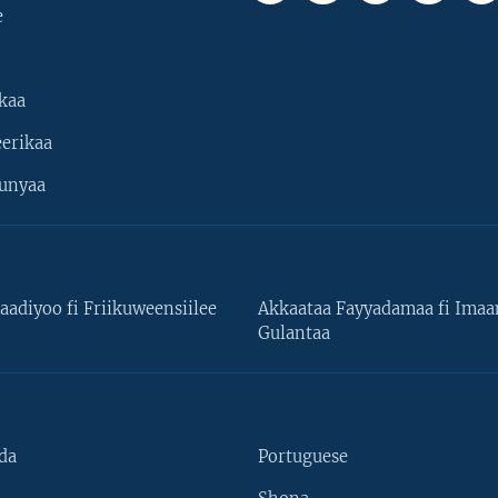
e
kaa
erikaa
unyaa
aadiyoo fi Friikuweensiilee
Akkaataa Fayyadamaa fi Ima
Gulantaa
da
Portuguese