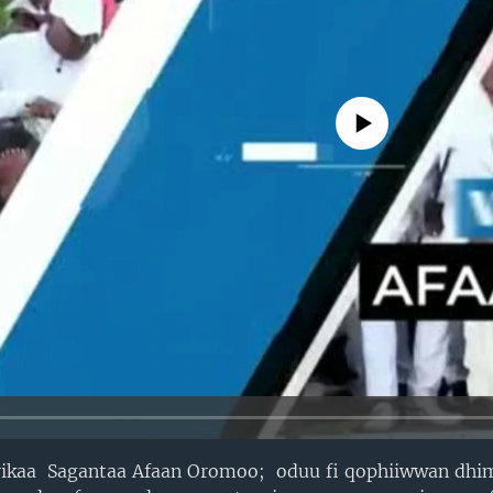
No media source currently avail
rikaa Sagantaa Afaan Oromoo; oduu fi qophiiwwan dh