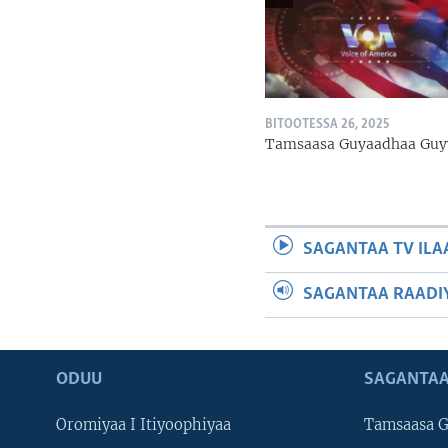
BITOOTESSA 26, 2025
Tamsaasa Guyaadhaa Guy
SAGANTAA TV ILA
SAGANTAA RAADIY
ODUU
SAGANTAA
Oromiyaa I Itiyoophiyaa
Tamsaasa G