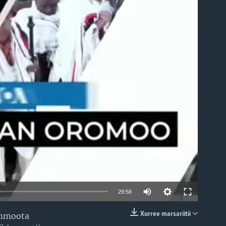
able
29:58
Xurree marsariitii
immoota
EMBED