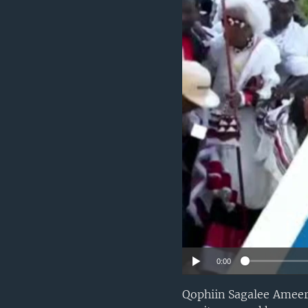
0:00
Qophiin Sagalee Amee