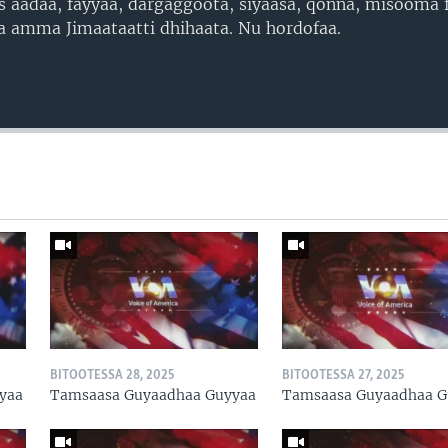
aadaa, fayyaa, dargaggoota, siyaasa, qonna, misooma fi
taa amma Jimaataatti dhihaata. Nu hordofaa.
BITOOTESSA 28, 2025
BITOOTESSA 27, 2025
yaa
Tamsaasa Guyaadhaa Guyyaa
Tamsaasa Guyaadhaa G