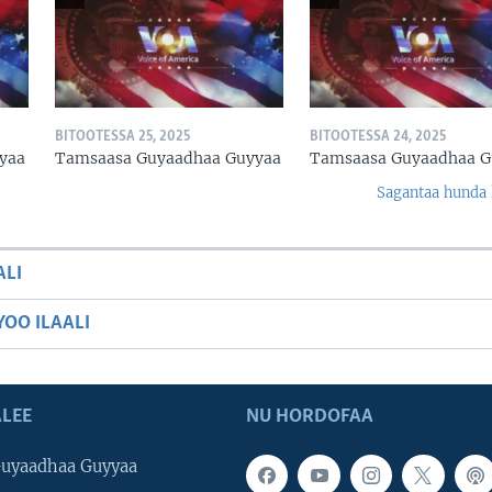
BITOOTESSA 25, 2025
BITOOTESSA 24, 2025
yaa
Tamsaasa Guyaadhaa Guyyaa
Tamsaasa Guyaadhaa G
Sagantaa hunda 
ALI
OO ILAALI
LEE
NU HORDOFAA
uyaadhaa Guyyaa