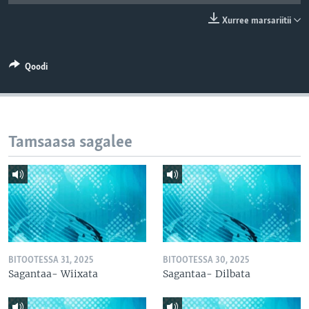
Xurree marsariitii
Qoodi
Tamsaasa sagalee
BITOOTESSA 31, 2025
BITOOTESSA 30, 2025
Sagantaa- Wiixata
Sagantaa- Dilbata